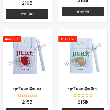
210
฿
ให้
คะแนน
210
฿
คะแนน
0
0
ตั้งแต่
อ่านเพิ่ม
ตั้งแต่
1-
อ่านเพิ่ม
1-
5
5
คะแนน
คะแนน
สินค้าหมด
สินค้าหมด
บุหรี่นอก ดุ๊กแดง
บุหรี่นอก ดุ๊กเขียว
ให้
ให้
215
฿
215
฿
คะแนน
คะแนน
0
0