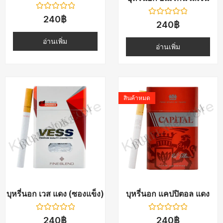
ให้
240
฿
ให้
คะแนน
240
฿
คะแนน
0
0
ตั้งแต่
อ่านเพิ่ม
ตั้งแต่
1-
อ่านเพิ่ม
1-
5
5
คะแนน
คะแนน
สินค้าหมด
บุหรี่นอก เวส แดง (ซองแข็ง)
บุหรี่นอก แคปปิตอล แดง
ให้
ให้
240
฿
240
฿