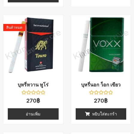
คะแนน
5
คะแนน
สินค้าหมด
บุหรี่หวาน ทูโร่
บุหรี่นอก ว็อก เขียว
ให้
ให้
270
฿
270
฿
คะแนน
คะแนน
0
0
ตั้งแต่
ตั้งแต่
อ่านเพิ่ม
หยิบใส่ตะกร้า
1-
1-
5
5
คะแนน
คะแนน