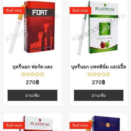
สินค้าหมด
สินค้าหมด
บุหรี่นอก ฟอร์ต แดง
บุหรี่นอก แพทตินั่ม แอปเปิ้ล
ให้
ให้
270
฿
270
฿
คะแนน
คะแนน
0
0
ตั้งแต่
ตั้งแต่
อ่านเพิ่ม
อ่านเพิ่ม
1-
1-
5
5
คะแนน
คะแนน
สินค้าหมด
สินค้าหมด