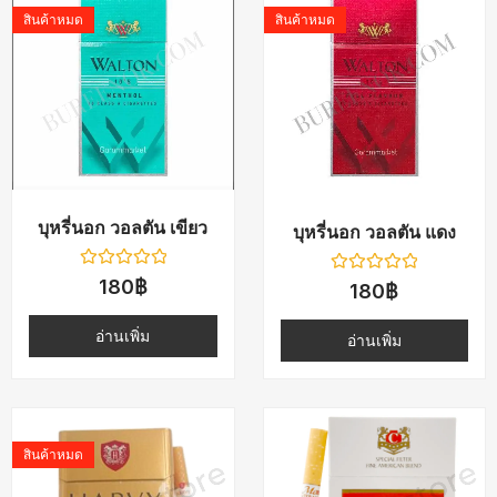
สินค้าหมด
สินค้าหมด
บุหรี่นอก วอลตัน เขียว
บุหรี่นอก วอลตัน แดง
ให้
180
฿
ให้
180
฿
คะแนน
คะแนน
0
0
ตั้งแต่
ตั้งแต่
อ่านเพิ่ม
อ่านเพิ่ม
1-
1-
5
5
คะแนน
คะแนน
สินค้าหมด