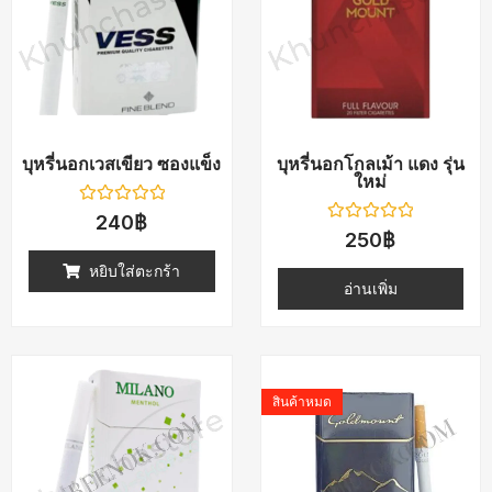
บุหรี่นอกเวสเขียว ซองแข็ง
บุหรี่นอกโกลเม้า แดง รุ่น
ใหม่
ให้
240
฿
คะแนน
ให้
250
฿
0
คะแนน
ตั้งแต่
0
หยิบใส่ตะกร้า
1-
ตั้งแต่
อ่านเพิ่ม
5
1-
คะแนน
5
คะแนน
สินค้าหมด