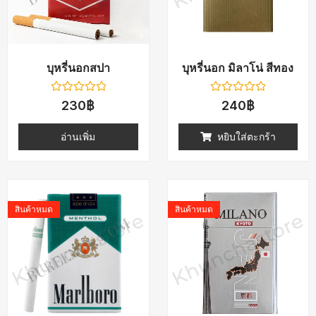
บุหรี่นอกสปา
บุหรี่นอก มิลาโน่ สีทอง
ให้
ให้
230
฿
240
฿
คะแนน
คะแนน
0
0
ตั้งแต่
ตั้งแต่
อ่านเพิ่ม
หยิบใส่ตะกร้า
1-
1-
5
5
คะแนน
คะแนน
สินค้าหมด
สินค้าหมด