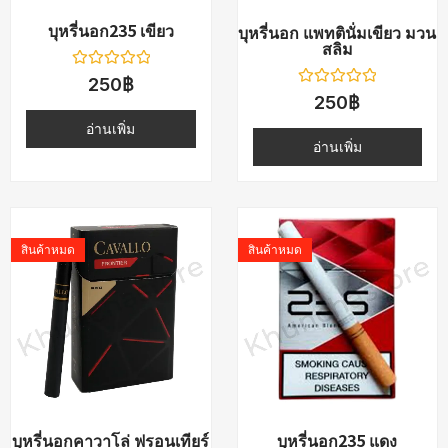
บุหรี่นอก235 เขียว
บุหรี่นอก แพทตินั่มเขียว มวน
สลิม
ให้
250
฿
คะแนน
ให้
250
฿
0
คะแนน
ตั้งแต่
0
อ่านเพิ่ม
1-
ตั้งแต่
อ่านเพิ่ม
5
1-
คะแนน
5
คะแนน
สินค้าหมด
สินค้าหมด
บุหรี่นอกคาวาโล่ ฟรอนเทียร์
บุหรี่นอก235 แดง