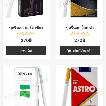
บุหรี่นอก ฟอร์ต เขียว
บุหรี่นอก ว็อก ดำ
ให้
ให้
270
฿
270
฿
คะแนน
คะแนน
0
0
ตั้งแต่
ตั้งแต่
อ่านเพิ่ม
หยิบใส่ตะกร้า
1-
1-
5
5
คะแนน
คะแนน