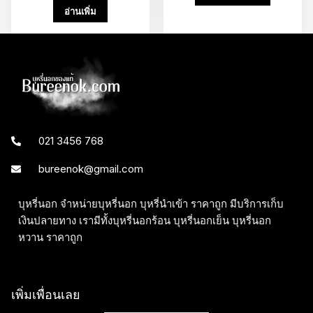
อ่านเพิ่ม
021 3456 768
bureenok@gmail.com
บุหรี่นอก จำหน่ายบุหรี่นอก บุหรี่นำเข้า ราคาถูก มีบริการเก็บ
เงินปลายทาง เรามีทั้งบุหรี่นอกร้อน บุหรี่นอกเย็น บุหรี่นอก
หวาน ราคาถูก
เพิ่มเพื่อนเลย