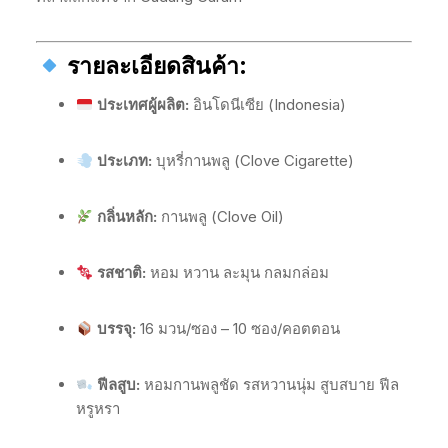
รายละเอียดสินค้า:
ประเทศผู้ผลิต:
อินโดนีเซีย (Indonesia)
ประเภท:
บุหรี่กานพลู (Clove Cigarette)
กลิ่นหลัก:
กานพลู (Clove Oil)
รสชาติ:
หอม หวาน ละมุน กลมกล่อม
บรรจุ:
16 มวน/ซอง – 10 ซอง/คอตตอน
ฟีลสูบ:
หอมกานพลูชัด รสหวานนุ่ม สูบสบาย ฟีล
หรูหรา