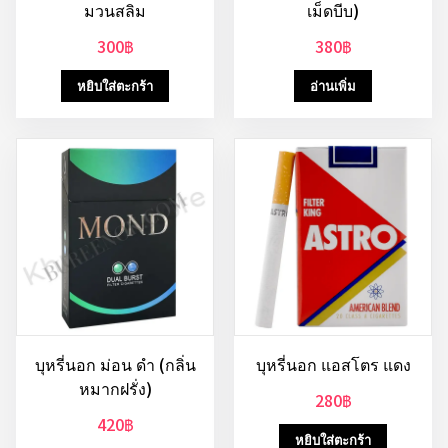
มวนสลิม
เม็ดบีบ)
300
฿
380
฿
หยิบใส่ตะกร้า
อ่านเพิ่ม
บุหรี่นอก ม่อน ดำ (กลิ่น
บุหรี่นอก แอสโตร แดง
หมากฝรั่ง)
280
฿
420
฿
หยิบใส่ตะกร้า