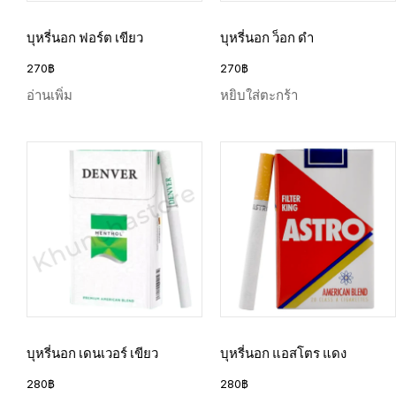
บุหรี่นอก ฟอร์ต เขียว
บุหรี่นอก ว็อก ดำ
270
฿
270
฿
อ่านเพิ่ม
หยิบใส่ตะกร้า
บุหรี่นอก เดนเวอร์ เขียว
บุหรี่นอก แอสโตร แดง
280
฿
280
฿