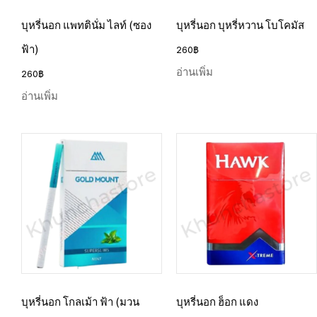
บุหรี่นอก แพทตินั่ม ไลท์ (ซอง
บุหรี่นอก บุหรี่หวาน โบโคมัส
ฟ้า)
260
฿
อ่านเพิ่ม
260
฿
อ่านเพิ่ม
บุหรี่นอก โกลเม้า ฟ้า (มวน
บุหรี่นอก ฮ็อก แดง