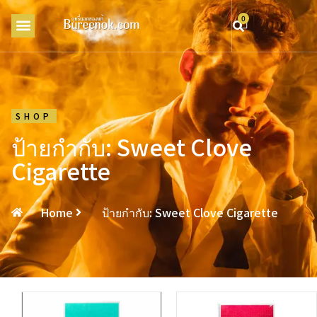
0
SHOP
ป้ายกำกับ: Sweet Clove
Cigarette
Home
ป้ายกำกับ: Sweet Clove Cigarette