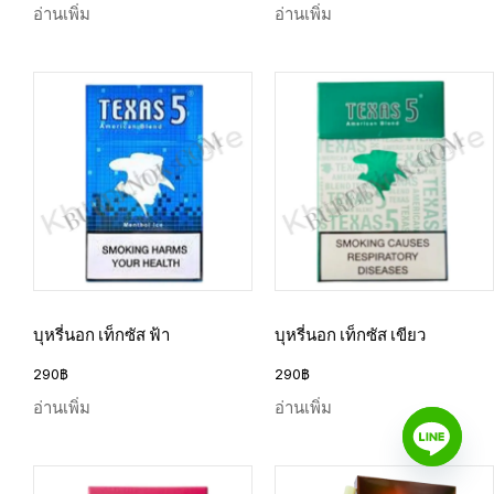
อ่านเพิ่ม
อ่านเพิ่ม
บุหรี่นอก เท็กซัส ฟ้า
บุหรี่นอก เท็กซัส เขียว
290
฿
290
฿
อ่านเพิ่ม
อ่านเพิ่ม