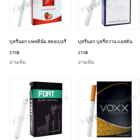
บุหรี่นอก แพทตินั่ม สตอเบอรี่
บุหรี่นอก บุหรี่หวาน แอสตัน
270
฿
270
฿
อ่านเพิ่ม
อ่านเพิ่ม