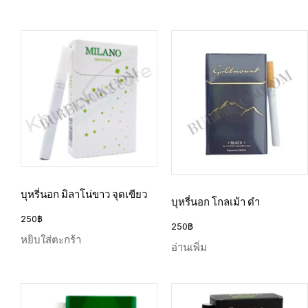
บุหรี่นอก มิลาโน่ขาว จุดเขียว
บุหรี่นอก โกลเม้า ดำ
250
฿
250
฿
หยิบใส่ตะกร้า
อ่านเพิ่ม