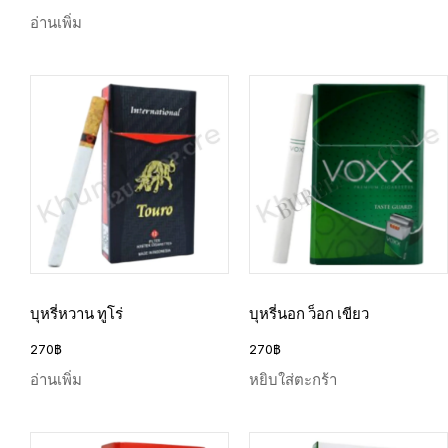
อ่านเพิ่ม
บุหรี่หวาน ทูโร่
บุหรี่นอก ว็อก เขียว
270
฿
270
฿
อ่านเพิ่ม
หยิบใส่ตะกร้า