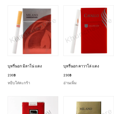
บุหรี่นอก มิลาโน่ แดง
บุหรี่นอก คาวาโล่ แดง
230
฿
230
฿
หยิบใส่ตะกร้า
อ่านเพิ่ม