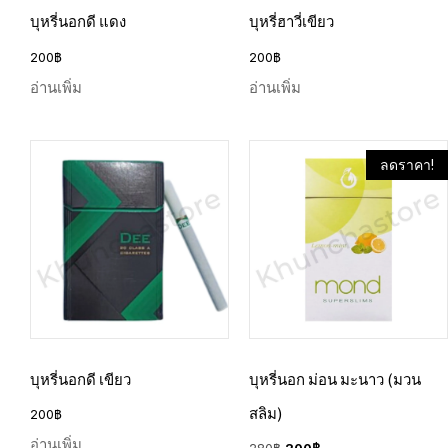
บุหรี่นอกดี แดง
บุหรี่ฮาวี่เขียว
200
฿
200
฿
อ่านเพิ่ม
อ่านเพิ่ม
ลดราคา!
บุหรี่นอกดี เขียว
บุหรี่นอก ม่อน มะนาว (มวน
สลิม)
200
฿
อ่านเพิ่ม