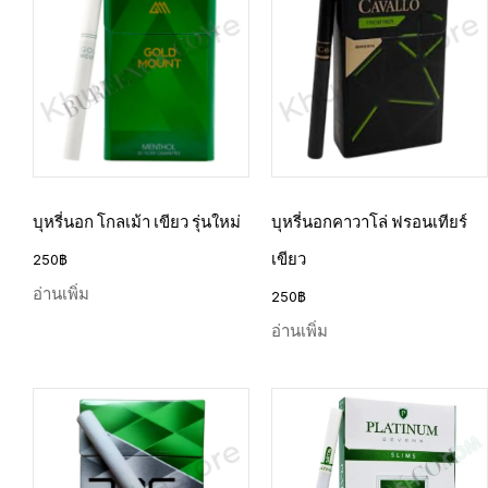
บุหรี่นอก โกลเม้า เขียว รุ่นใหม่
บุหรี่นอกคาวาโล่ ฟรอนเทียร์
เขียว
250
฿
อ่านเพิ่ม
250
฿
อ่านเพิ่ม