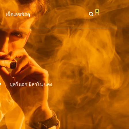
0
เช็คเลขพัสดุ
บุหรี่นอก มิลาโน่ แดง