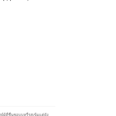
้ที่ชื่นชอบบุหรี่รสเข้มแต่ยัง