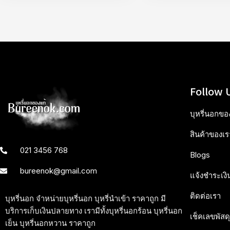
Follow 
บุหรี่นอกขอ
สินค้าของเร
021 3456 768
Blogs
bureenok@gmail.com
แจ้งชำระเงิ
ติดต่อเรา
บุหรี่นอก จำหน่ายบุหรี่นอก บุหรี่นำเข้า ราคาถูก มี
บริการเก็บเงินปลายทาง เรามีทั้งบุหรี่นอกร้อน บุหรี่นอก
เช็คเลขพัสดุ
เย็น บุหรี่นอกหวาน ราคาถูก