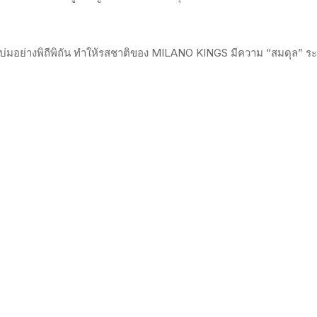
่มอย่างพิถีพิถัน ทำให้รสชาติของ MILANO KINGS มีความ “สมดุล” 