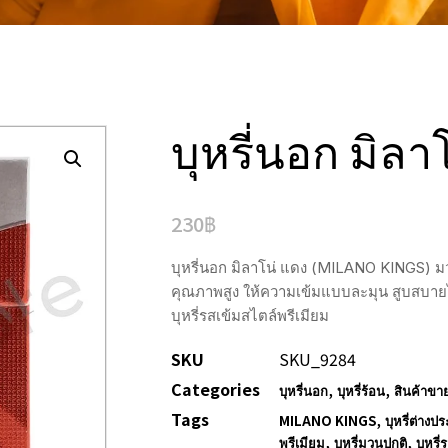
บุหรี่นอก มิลา
230
฿
บุหรี่นอก มิลาโน่ แดง (MILANO KINGS) ม
คุณภาพสูง ให้ความเข้มแบบละมุน สูบสบายไ
บุหรี่รสเข้มสไตล์พรีเมียม
SKU
SKU_9284
Categories
,
,
บุหรี่นอก
บุหรี่ร้อน
สินค้าขาย
Tags
,
MILANO KINGS
บุหรี่ต่างป
,
,
พรีเมียม
บุหรี่มวนปกติ
บุหรี่