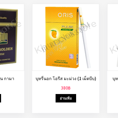
วาน กามา
บุหรี่นอก โอรีส มะม่วง (1 เม็ดบีบ)
บุห
380
฿
อ่านเพิ่ม