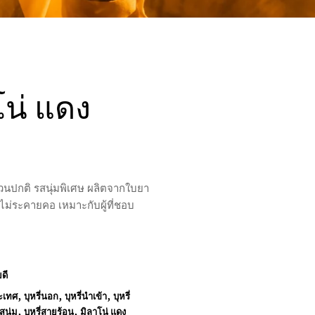
โน่ แดง
วนปกติ รสนุ่มพิเศษ ผลิตจากใบยา
ม่ระคายคอ เหมาะกับผู้ที่ชอบ
ดี
,
,
,
ระเทศ
บุหรี่นอก
บุหรี่นำเข้า
บุหรี่
,
,
รสนุ่ม
บุหรี่สายร้อน
มิลาโน่ แดง