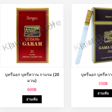
บุหรี่นอก บุหรี่หวาน กาแรม (20
บุหรี่นอก บุหรี่ห
มวน)
350
฿
600
฿
อ่านเพิ่ม
อ่านเพิ่ม