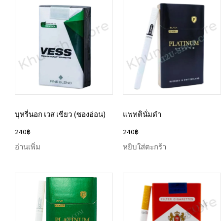
บุหรี่นอก เวส เขียว (ซองอ่อน)
แพทตินั่มดำ
240
฿
240
฿
อ่านเพิ่ม
หยิบใส่ตะกร้า