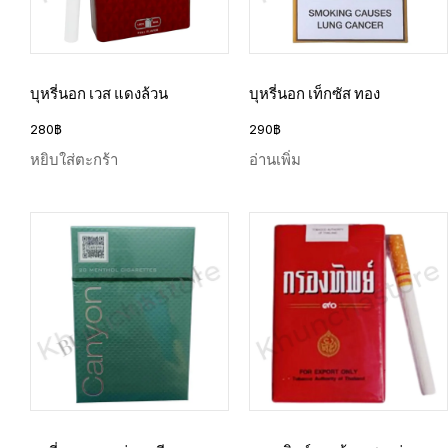
บุหรี่นอก เวส แดงล้วน
บุหรี่นอก เท็กซัส ทอง
280
฿
290
฿
หยิบใส่ตะกร้า
อ่านเพิ่ม