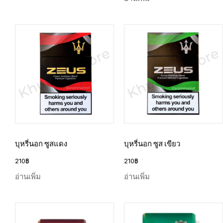
บุหรี่นอก ซูสแดง
บุหรี่นอก ซูส เขียว
210
฿
210
฿
อ่านเพิ่ม
อ่านเพิ่ม