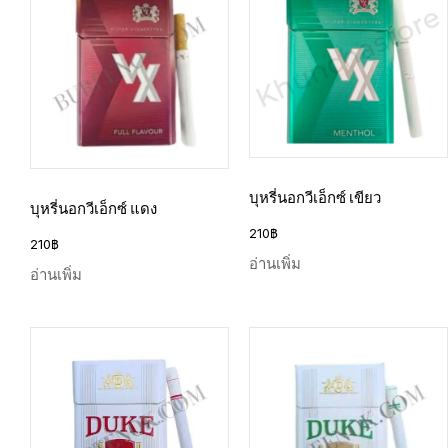
บุหรี่นอกวีเอ็กซ์ เขียว
บุหรี่นอกวีเอ็กซ์ แดง
210
฿
210
฿
อ่านเพิ่ม
อ่านเพิ่ม