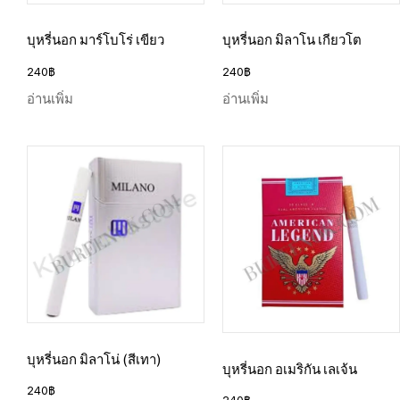
บุหรี่นอก มาร์โบโร่ เขียว
บุหรี่นอก มิลาโน เกียวโต
240
฿
240
฿
อ่านเพิ่ม
อ่านเพิ่ม
บุหรี่นอก มิลาโน่ (สีเทา)
บุหรี่นอก อเมริกัน เลเจ้น
240
฿