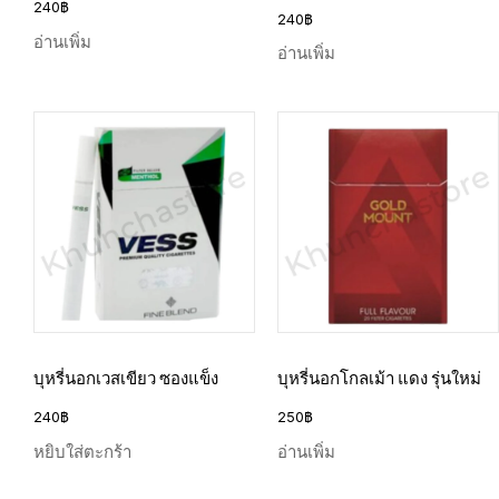
240
฿
240
฿
อ่านเพิ่ม
อ่านเพิ่ม
บุหรี่นอกเวสเขียว ซองแข็ง
บุหรี่นอกโกลเม้า แดง รุ่นใหม่
240
฿
250
฿
หยิบใส่ตะกร้า
อ่านเพิ่ม