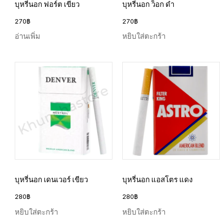
บุหรี่นอก ฟอร์ต เขียว
บุหรี่นอก ว็อก ดำ
270
฿
270
฿
อ่านเพิ่ม
หยิบใส่ตะกร้า
บุหรี่นอก เดนเวอร์ เขียว
บุหรี่นอก แอสโตร แดง
280
฿
280
฿
หยิบใส่ตะกร้า
หยิบใส่ตะกร้า