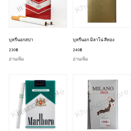
บุหรี่นอกสปา
บุหรี่นอก มิลาโน่ สีทอง
230
฿
240
฿
อ่านเพิ่ม
อ่านเพิ่ม