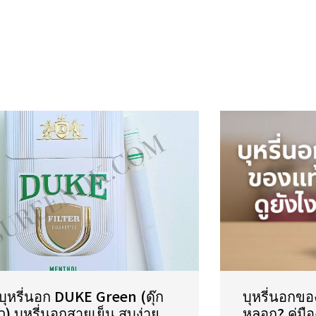
วบุหรี่นอก DUKE Green (ดุ๊ก
บุหรี่นอกขอ
ว) บุหรี่นอกสายเย็น สูบง่าย
หลอก? คู่มื