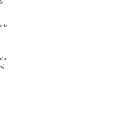
ึ่ง
ฉพาะ
ยัง
ผู้