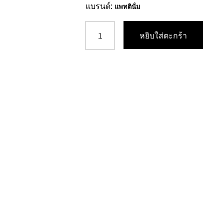
แบรนด์:
แพทตินั่ม
หยิบใส่ตะกร้า