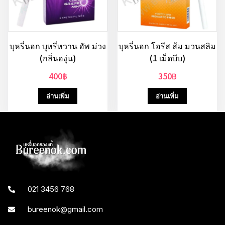
บุหรี่นอก บุหรี่หวาน อัพ ม่วง
บุหรี่นอก โอรีส ส้ม มวนสลิม
(กลิ่นองุ่น)
(1 เม็ดบีบ)
400
฿
350
฿
อ่านเพิ่ม
อ่านเพิ่ม
021 3456 768
bureenok@gmail.com