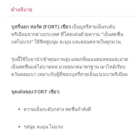
คำอธิบาย
บุหรี่นอก ฟอร์ต (FORT) เขียว
เป็นบุหรี่สายเย็นระดับ
พรีเมียมจากต่างประเทศ ที่โดดเด่นด้วยความ “เย็นสดชื่น
แต่ไม่แรง” ให้ฟีลสูบนุ่ม ละมุน และผ่อนคลายในทุกมวน
รุ่นนี้ใช้ใบยานำเข้าคุณภาพสูง ผสมกลิ่นเมนทอลหอมสะอาด
เย็นสดชื่นแต่ไม่บาดคอ มวนขนาดมาตรฐาน เผาไหม้เรียบ
ควันหอมเบา เหมาะกับผู้ที่ชอบบุหรี่สายเย็นแนวเบาพรีเมียม
จุดเด่นของ FORT เขียว:
ความเย็นระดับกลาง สดชื่นกำลังดี
รสนุ่ม ละมุน ไม่แรง