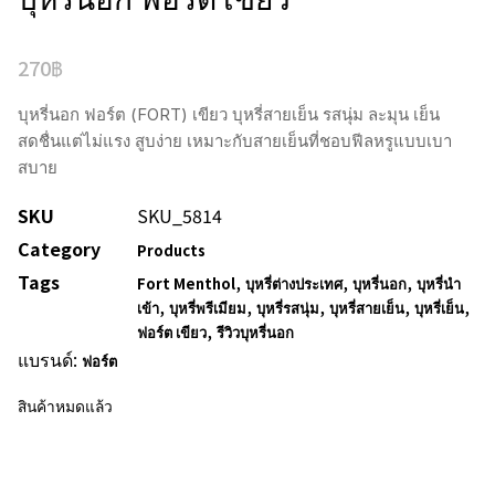
270
฿
บุหรี่นอก ฟอร์ต (FORT) เขียว บุหรี่สายเย็น รสนุ่ม ละมุน เย็น
สดชื่นแต่ไม่แรง สูบง่าย เหมาะกับสายเย็นที่ชอบฟีลหรูแบบเบา
สบาย
SKU
SKU_5814
Category
Products
Tags
,
,
,
Fort Menthol
บุหรี่ต่างประเทศ
บุหรี่นอก
บุหรี่นำ
,
,
,
,
,
เข้า
บุหรี่พรีเมียม
บุหรี่รสนุ่ม
บุหรี่สายเย็น
บุหรี่เย็น
,
ฟอร์ต เขียว
รีวิวบุหรี่นอก
แบรนด์:
ฟอร์ต
สินค้าหมดแล้ว