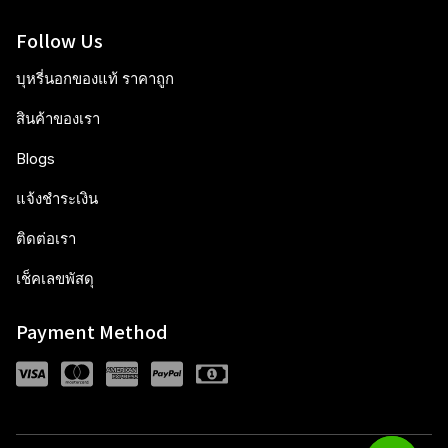
Follow Us
บุหรี่นอกของแท้ ราคาถูก
สินค้าของเรา
Blogs
แจ้งชำระเงิน
ติดต่อเรา
เช็คเลขพัสดุ
Payment Method