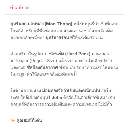
คำอธิบาย
บุหรี่นอก ม่อนทอง (Mon Thong)
หนึ่งในบุหรี่นำเข้าที่ตอบ
โจทย์สำหรับผู้ที่ชื่นชอบความแรงและรสชาติแบบจัดเต็ม
ด้วยเอกลักษณ์ของ
บุหรี่สายร้อน
ที่ให้รสเข้มชัดเจน
ตัวบุหรี่มาในรูปแบบ
ซองแข็ง (Hard Pack)
มวนขนาด
มาตรฐาน (Regular Size) แข็งแรง พกง่าย ไม่เสียรูปง่าย
และยังมี
ซีลป้องกันอากาศ
ที่ช่วยเก็บรักษาความสดใหม่ของ
ใบยาสูบ ทำให้คงรสชาติเต็มที่ทุกครั้ง
ในด้านความแรง
ม่อนทองจัดว่าเข้มและหนักแน่น
อยู่ใน
ระดับใกล้เคียงกับบุหรี่
John
ซึ่งถือเป็นตัวเลือกที่เหมาะกับ
คอบุหรี่ที่ต้องการความเข้มข้นและความแรงแบบไม่มีกั๊ก
คุณสมบัติเด่น