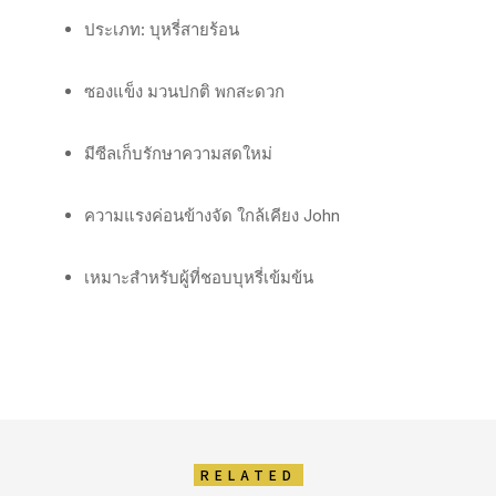
ประเภท: บุหรี่สายร้อน
ซองแข็ง มวนปกติ พกสะดวก
มีซีลเก็บรักษาความสดใหม่
ความแรงค่อนข้างจัด ใกล้เคียง John
เหมาะสำหรับผู้ที่ชอบบุหรี่เข้มข้น
RELATED