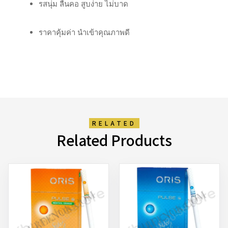
รสนุ่ม ลื่นคอ สูบง่าย ไม่บาด
ราคาคุ้มค่า นำเข้าคุณภาพดี
RELATED
Related Products