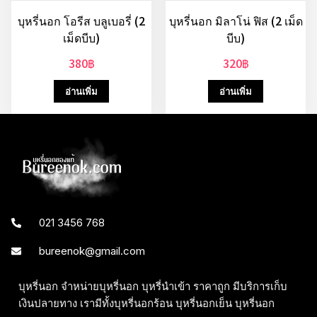
บุหรี่นอก โอรีส บลูเบอรี่ (2
บุหรี่นอก มิลาโน่ ฟิส (2 เม็ด
เม็ดบีบ)
บีบ)
380
฿
320
฿
อ่านเพิ่ม
อ่านเพิ่ม
021 3456 768
bureenok@gmail.com
บุหรี่นอก จำหน่ายบุหรี่นอก บุหรี่นำเข้า ราคาถูก มีบริการเก็บ
เงินปลายทาง เรามีทั้งบุหรี่นอกร้อน บุหรี่นอกเย็น บุหรี่นอก