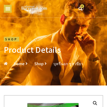
0
SHOP
Product Details
Home
Shop
บุหรี่นอก ซูส เขียว