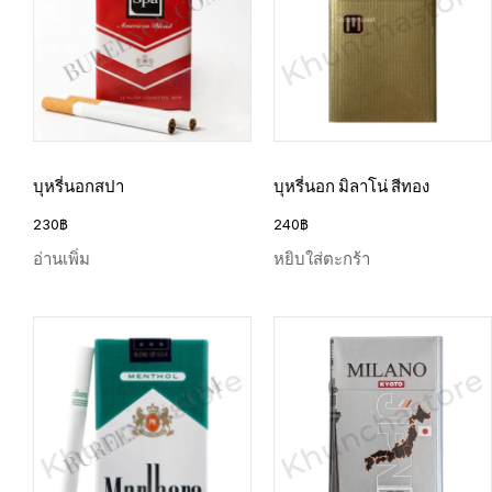
บุหรี่นอกสปา
บุหรี่นอก มิลาโน่ สีทอง
230
฿
240
฿
อ่านเพิ่ม
หยิบใส่ตะกร้า