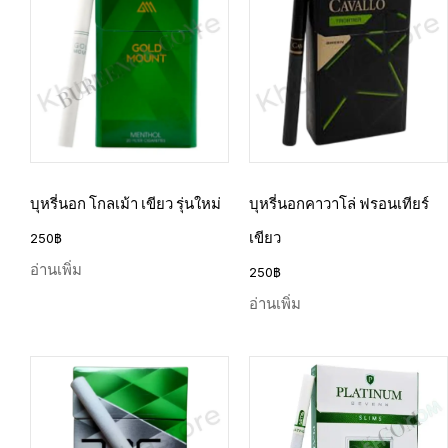
บุหรี่นอก โกลเม้า เขียว รุ่นใหม่
บุหรี่นอกคาวาโล่ ฟรอนเทียร์
เขียว
250
฿
อ่านเพิ่ม
250
฿
อ่านเพิ่ม