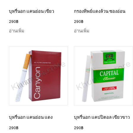
บุหรี่นอก แคนย่อน เขียว
กรองทิพย์แดงล้วน ซองอ่อน
290
฿
290
฿
อ่านเพิ่ม
อ่านเพิ่ม
บุหรี่นอก แคนย่อน แดง
บุหรี่นอก แคปปิตอล เขียวขาว
290
฿
290
฿