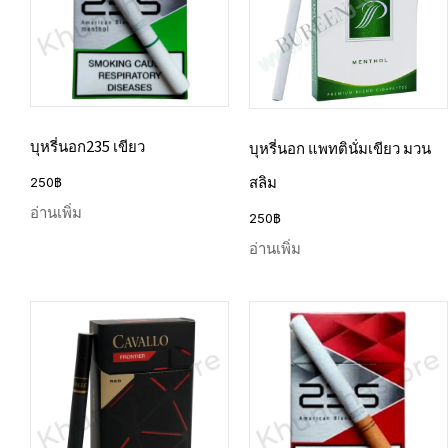
บุหรี่นอก235 เขียว
บุหรี่นอก แพทตินั่มเขียว มวน
สลิม
250
฿
อ่านเพิ่ม
250
฿
อ่านเพิ่ม