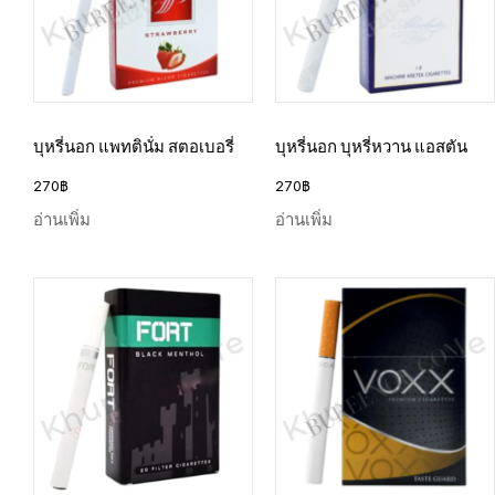
บุหรี่นอก แพทตินั่ม สตอเบอรี่
บุหรี่นอก บุหรี่หวาน แอสตัน
270
฿
270
฿
อ่านเพิ่ม
อ่านเพิ่ม