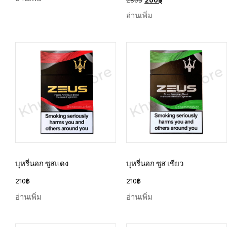
280
฿
200
฿
อ่านเพิ่ม
บุหรี่นอก ซูสแดง
บุหรี่นอก ซูส เขียว
210
฿
210
฿
อ่านเพิ่ม
อ่านเพิ่ม