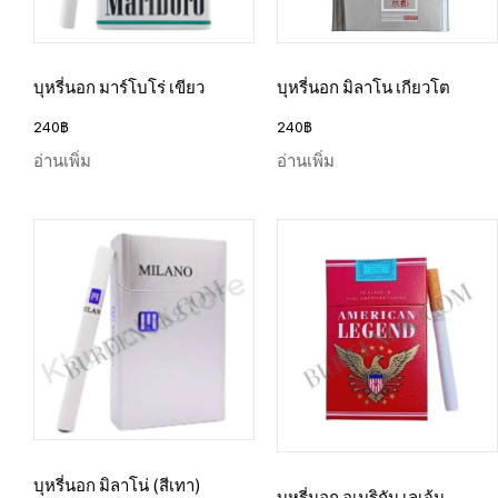
บุหรี่นอก มาร์โบโร่ เขียว
บุหรี่นอก มิลาโน เกียวโต
240
฿
240
฿
อ่านเพิ่ม
อ่านเพิ่ม
บุหรี่นอก มิลาโน่ (สีเทา)
บุหรี่นอก อเมริกัน เลเจ้น