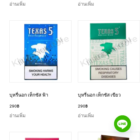
อ่านเพิ่ม
อ่านเพิ่ม
บุหรี่นอก เท็กซัส ฟ้า
บุหรี่นอก เท็กซัส เขียว
290
฿
290
฿
อ่านเพิ่ม
อ่านเพิ่ม