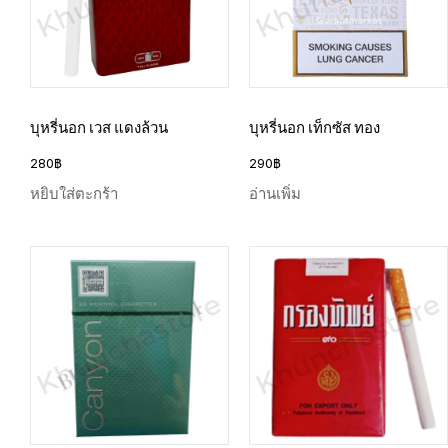
บุหรี่นอก เวส แดงล้วน
บุหรี่นอก เท็กซัส ทอง
280
฿
290
฿
หยิบใส่ตะกร้า
อ่านเพิ่ม