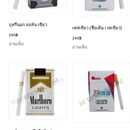
บุหรี่นอก จอห์น เขียว
เทสเขียว (ชื่อเดิม เวสเขียว)
240
฿
240
฿
อ่านเพิ่ม
อ่านเพิ่ม