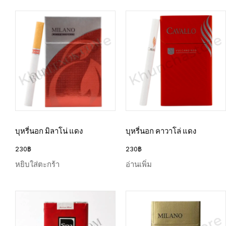
บุหรี่นอก มิลาโน่ แดง
บุหรี่นอก คาวาโล่ แดง
230
฿
230
฿
หยิบใส่ตะกร้า
อ่านเพิ่ม