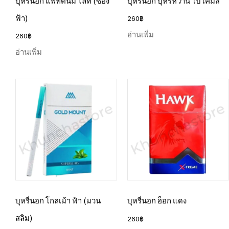
บุหรี่นอก แพทตินั่ม ไลท์ (ซอง
บุหรี่นอก บุหรี่หวาน โบโคมัส
ฟ้า)
260
฿
อ่านเพิ่ม
260
฿
อ่านเพิ่ม
บุหรี่นอก โกลเม้า ฟ้า (มวน
บุหรี่นอก ฮ็อก แดง
สลิม)
260
฿