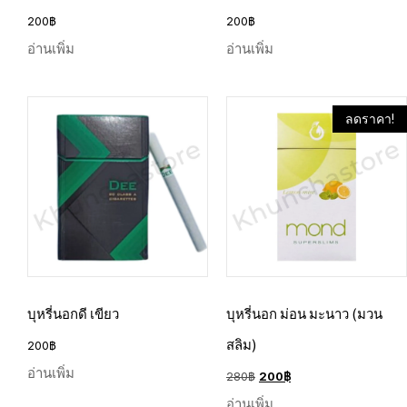
200
฿
200
฿
อ่านเพิ่ม
อ่านเพิ่ม
ลดราคา!
บุหรี่นอกดี เขียว
บุหรี่นอก ม่อน มะนาว (มวน
สลิม)
200
฿
อ่านเพิ่ม
280
฿
200
฿
อ่านเพิ่ม