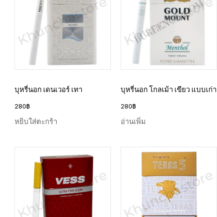
บุหรี่นอก เดนเวอร์ เทา
บุหรี่นอก โกลเม้า เขียว แบบเก่า
280
฿
280
฿
หยิบใส่ตะกร้า
อ่านเพิ่ม