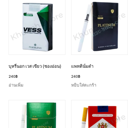
บุหรี่นอก เวส เขียว (ซองอ่อน)
แพทตินั่มดำ
240
฿
240
฿
อ่านเพิ่ม
หยิบใส่ตะกร้า