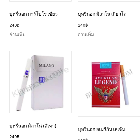
บุหรี่นอก มาร์โบโร่ เขียว
บุหรี่นอก มิลาโน เกียวโต
240
฿
240
฿
อ่านเพิ่ม
อ่านเพิ่ม
บุหรี่นอก มิลาโน่ (สีเทา)
บุหรี่นอก อเมริกัน เลเจ้น
240
฿