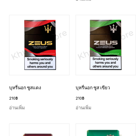
บุหรี่นอก ซูสแดง
บุหรี่นอก ซูส เขียว
210
฿
210
฿
อ่านเพิ่ม
อ่านเพิ่ม