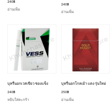
240
฿
240
฿
อ่านเพิ่ม
อ่านเพิ่ม
บุหรี่นอกเวสเขียว ซองแข็ง
บุหรี่นอกโกลเม้า แดง รุ่นใหม่
240
฿
250
฿
หยิบใส่ตะกร้า
อ่านเพิ่ม