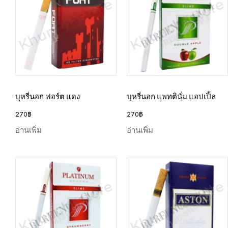
บุหรี่นอก ฟอร์ต แดง
บุหรี่นอก แพทตินั่ม แอปเปิ้ล
270
฿
270
฿
อ่านเพิ่ม
อ่านเพิ่ม