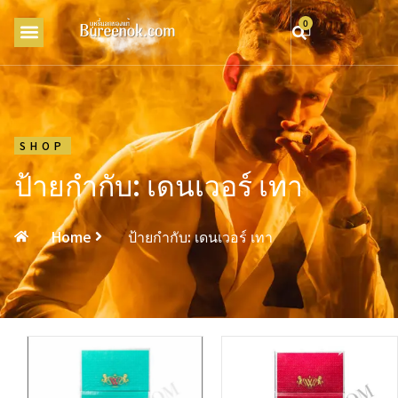
0
SHOP
ป้ายกำกับ: เดนเวอร์ เทา
Home
ป้ายกำกับ: เดนเวอร์ เทา