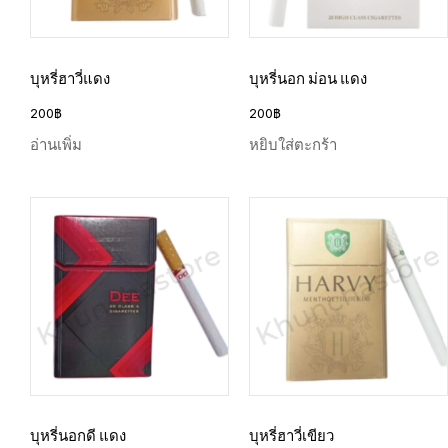
บุหรี่ฮาวี่แดง
บุหรี่นอก ม่อน แดง
200
฿
200
฿
อ่านเพิ่ม
หยิบใส่ตะกร้า
บุหรี่นอกดี แดง
บุหรี่ฮาวี่เขียว