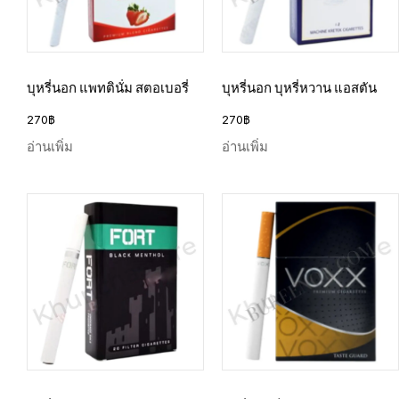
บุหรี่นอก แพทตินั่ม สตอเบอรี่
บุหรี่นอก บุหรี่หวาน แอสตัน
270
฿
270
฿
อ่านเพิ่ม
อ่านเพิ่ม