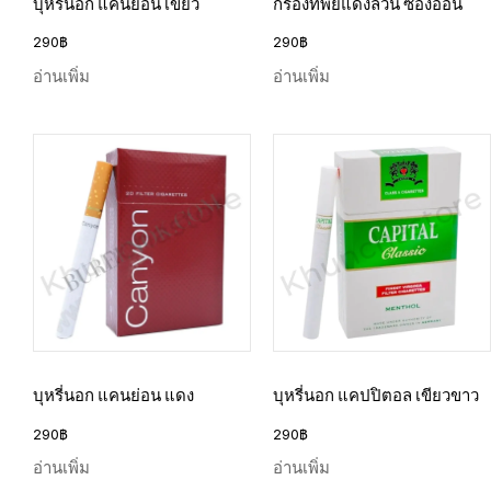
บุหรี่นอก แคนย่อน เขียว
กรองทิพย์แดงล้วน ซองอ่อน
290
฿
290
฿
อ่านเพิ่ม
อ่านเพิ่ม
บุหรี่นอก แคนย่อน แดง
บุหรี่นอก แคปปิตอล เขียวขาว
290
฿
290
฿
อ่านเพิ่ม
อ่านเพิ่ม