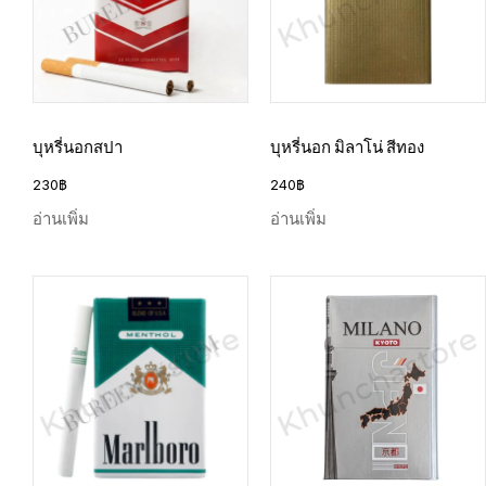
บุหรี่นอกสปา
บุหรี่นอก มิลาโน่ สีทอง
230
฿
240
฿
อ่านเพิ่ม
อ่านเพิ่ม