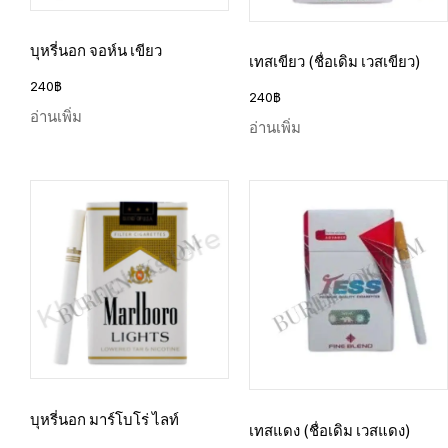
บุหรี่นอก จอห์น เขียว
เทสเขียว (ชื่อเดิม เวสเขียว)
240
฿
240
฿
อ่านเพิ่ม
อ่านเพิ่ม
บุหรี่นอก มาร์โบโร่ ไลท์
เทสแดง (ชื่อเดิม เวสแดง)