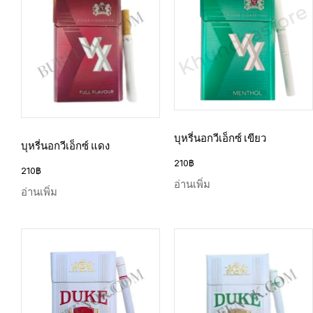
บุหรี่นอกวีเอ็กซ์ เขียว
บุหรี่นอกวีเอ็กซ์ แดง
210
฿
210
฿
อ่านเพิ่ม
อ่านเพิ่ม