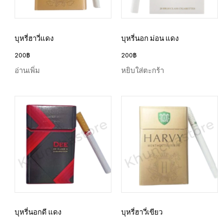
บุหรี่ฮาวี่แดง
บุหรี่นอก ม่อน แดง
200
฿
200
฿
อ่านเพิ่ม
หยิบใส่ตะกร้า
บุหรี่นอกดี แดง
บุหรี่ฮาวี่เขียว