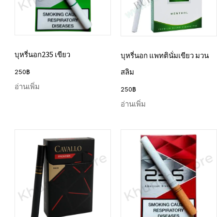
บุหรี่นอก235 เขียว
บุหรี่นอก แพทตินั่มเขียว มวน
สลิม
250
฿
อ่านเพิ่ม
250
฿
อ่านเพิ่ม