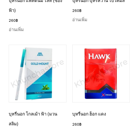
บุหรี่นอก แพทตินั่ม ไลท์ (ซอง
บุหรี่นอก บุหรี่หวาน โบโคมัส
ฟ้า)
260
฿
อ่านเพิ่ม
260
฿
อ่านเพิ่ม
บุหรี่นอก โกลเม้า ฟ้า (มวน
บุหรี่นอก ฮ็อก แดง
สลิม)
260
฿