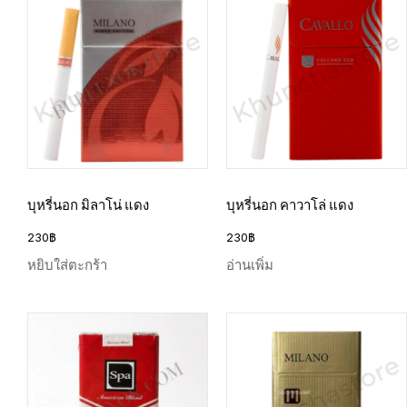
บุหรี่นอก มิลาโน่ แดง
บุหรี่นอก คาวาโล่ แดง
230
฿
230
฿
หยิบใส่ตะกร้า
อ่านเพิ่ม