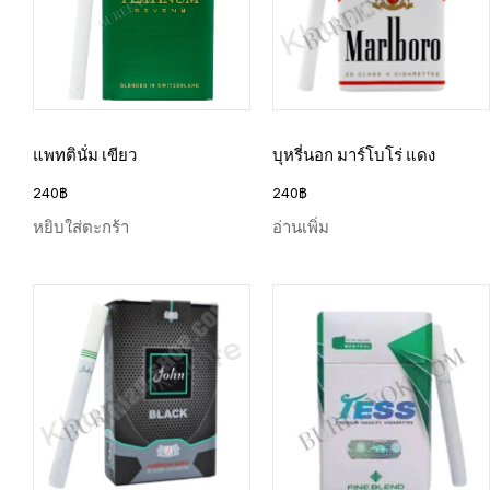
แพทตินั่ม เขียว
บุหรี่นอก มาร์โบโร่ แดง
240
฿
240
฿
หยิบใส่ตะกร้า
อ่านเพิ่ม