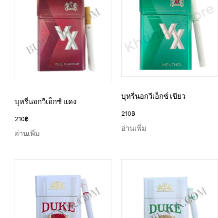
บุหรี่นอกวีเอ็กซ์ เขียว
บุหรี่นอกวีเอ็กซ์ แดง
210
฿
210
฿
อ่านเพิ่ม
อ่านเพิ่ม