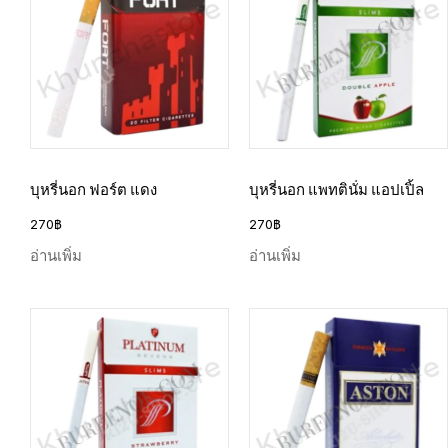
บุหรี่นอก ฟอร์ต แดง
บุหรี่นอก แพทตินั่ม แอปเปิ้ล
270
฿
270
฿
อ่านเพิ่ม
อ่านเพิ่ม