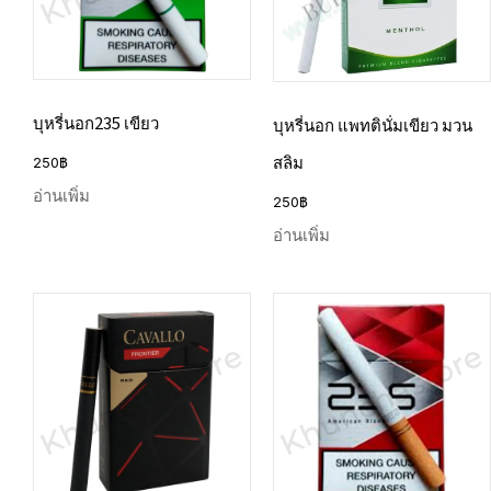
บุหรี่นอก235 เขียว
บุหรี่นอก แพทตินั่มเขียว มวน
สลิม
250
฿
อ่านเพิ่ม
250
฿
อ่านเพิ่ม