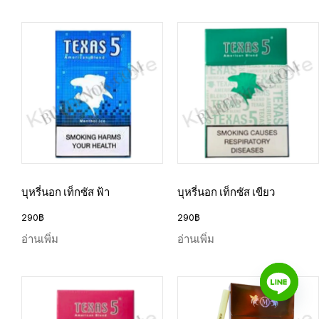
บุหรี่นอก เท็กซัส ฟ้า
บุหรี่นอก เท็กซัส เขียว
290
฿
290
฿
อ่านเพิ่ม
อ่านเพิ่ม