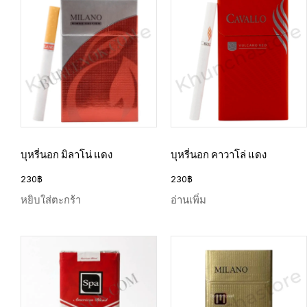
บุหรี่นอก มิลาโน่ แดง
บุหรี่นอก คาวาโล่ แดง
230
฿
230
฿
หยิบใส่ตะกร้า
อ่านเพิ่ม