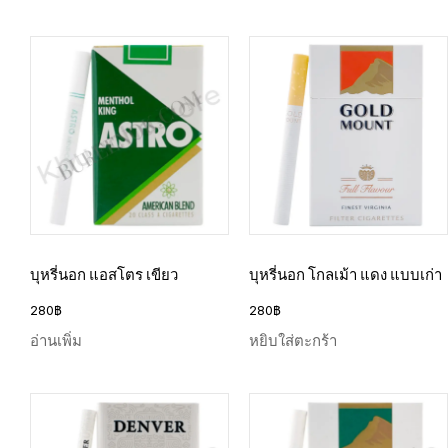
บุหรี่นอก แอสโตร เขียว
บุหรี่นอก โกลเม้า แดง แบบเก่า
280
฿
280
฿
อ่านเพิ่ม
หยิบใส่ตะกร้า