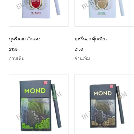
บุหรี่นอก ดุ๊กแดง
บุหรี่นอก ดุ๊กเขียว
215
฿
215
฿
อ่านเพิ่ม
อ่านเพิ่ม