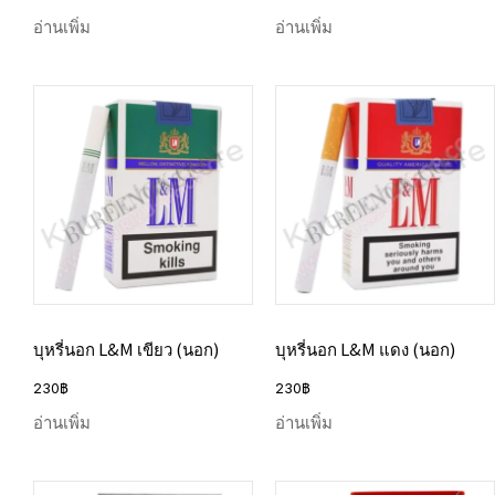
อ่านเพิ่ม
อ่านเพิ่ม
บุหรี่นอก L&M เขียว (นอก)
บุหรี่นอก L&M แดง (นอก)
230
฿
230
฿
อ่านเพิ่ม
อ่านเพิ่ม