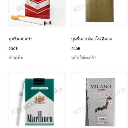
บุหรี่นอกสปา
บุหรี่นอก มิลาโน่ สีทอง
230
฿
240
฿
อ่านเพิ่ม
หยิบใส่ตะกร้า