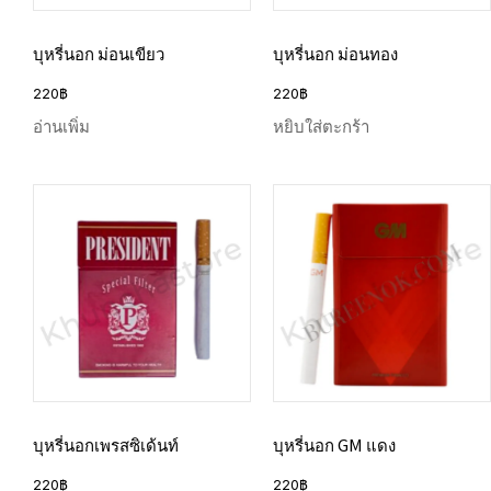
บุหรี่นอก ม่อนเขียว
บุหรี่นอก ม่อนทอง
220
฿
220
฿
อ่านเพิ่ม
หยิบใส่ตะกร้า
บุหรี่นอกเพรสซิเด้นท์
บุหรี่นอก GM แดง
220
฿
220
฿