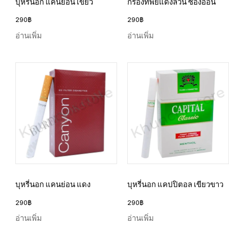
บุหรี่นอก แคนย่อน เขียว
กรองทิพย์แดงล้วน ซองอ่อน
290
฿
290
฿
อ่านเพิ่ม
อ่านเพิ่ม
บุหรี่นอก แคนย่อน แดง
บุหรี่นอก แคปปิตอล เขียวขาว
290
฿
290
฿
อ่านเพิ่ม
อ่านเพิ่ม