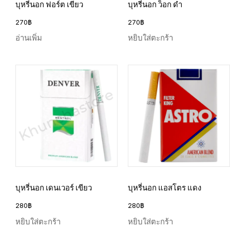
บุหรี่นอก ฟอร์ต เขียว
บุหรี่นอก ว็อก ดำ
270
฿
270
฿
อ่านเพิ่ม
หยิบใส่ตะกร้า
บุหรี่นอก เดนเวอร์ เขียว
บุหรี่นอก แอสโตร แดง
280
฿
280
฿
หยิบใส่ตะกร้า
หยิบใส่ตะกร้า