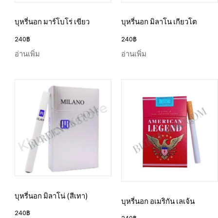
บุหรี่นอก มาร์โบโร่ เขียว
บุหรี่นอก มิลาโน เกียวโต
240
฿
240
฿
อ่านเพิ่ม
อ่านเพิ่ม
บุหรี่นอก มิลาโน่ (สีเทา)
บุหรี่นอก อเมริกัน เลเจ้น
240
฿