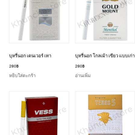
บุหรี่นอก เดนเวอร์ เทา
บุหรี่นอก โกลเม้า เขียว แบบเก่า
280
฿
280
฿
หยิบใส่ตะกร้า
อ่านเพิ่ม