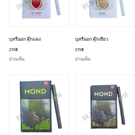
บุหรี่นอก ดุ๊กแดง
บุหรี่นอก ดุ๊กเขียว
215
฿
215
฿
อ่านเพิ่ม
อ่านเพิ่ม