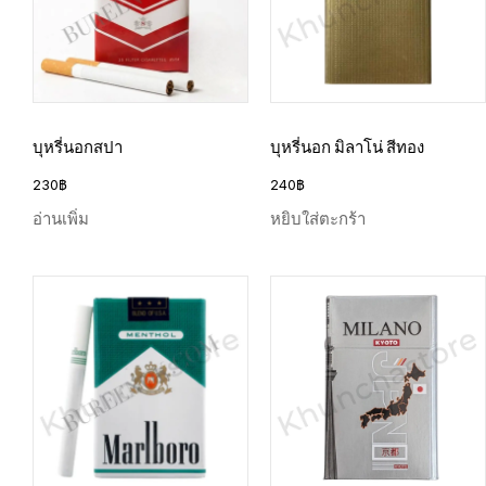
บุหรี่นอกสปา
บุหรี่นอก มิลาโน่ สีทอง
230
฿
240
฿
อ่านเพิ่ม
หยิบใส่ตะกร้า