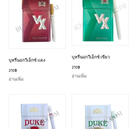
บุหรี่นอกวีเอ็กซ์ เขียว
บุหรี่นอกวีเอ็กซ์ แดง
210
฿
210
฿
อ่านเพิ่ม
อ่านเพิ่ม