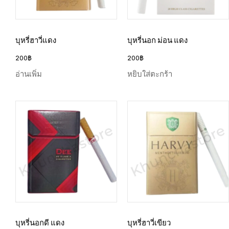
บุหรี่ฮาวี่แดง
บุหรี่นอก ม่อน แดง
200
฿
200
฿
อ่านเพิ่ม
หยิบใส่ตะกร้า
บุหรี่นอกดี แดง
บุหรี่ฮาวี่เขียว