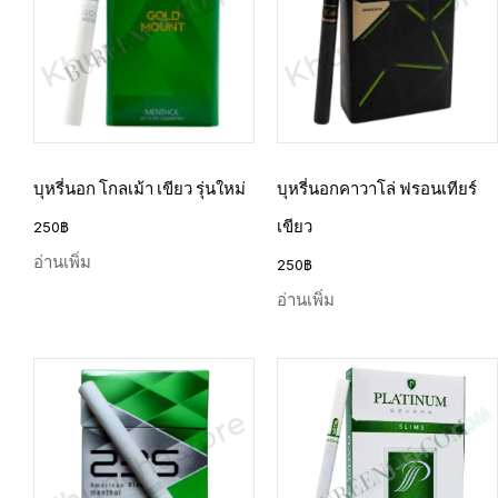
บุหรี่นอก โกลเม้า เขียว รุ่นใหม่
บุหรี่นอกคาวาโล่ ฟรอนเทียร์
เขียว
250
฿
อ่านเพิ่ม
250
฿
อ่านเพิ่ม