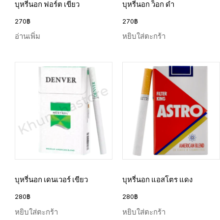
บุหรี่นอก ฟอร์ต เขียว
บุหรี่นอก ว็อก ดำ
270
฿
270
฿
อ่านเพิ่ม
หยิบใส่ตะกร้า
บุหรี่นอก เดนเวอร์ เขียว
บุหรี่นอก แอสโตร แดง
280
฿
280
฿
หยิบใส่ตะกร้า
หยิบใส่ตะกร้า