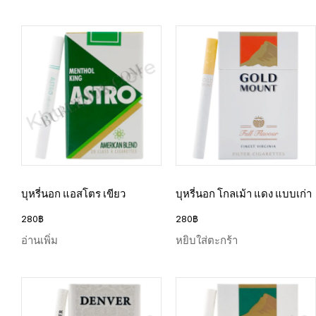
บุหรี่นอก แอสโตร เขียว
บุหรี่นอก โกลเม้า แดง แบบเก่า
280
฿
280
฿
อ่านเพิ่ม
หยิบใส่ตะกร้า