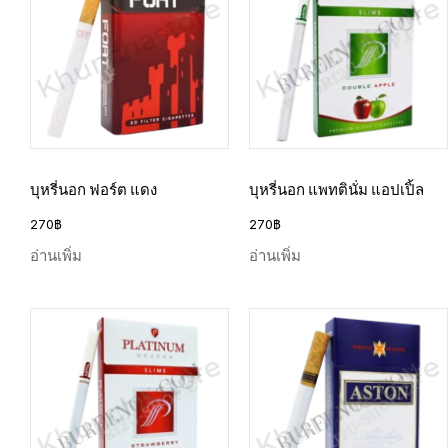
บุหรี่นอก ฟอร์ต แดง
บุหรี่นอก แพทตินั่ม แอปเปิ้ล
270
฿
270
฿
อ่านเพิ่ม
อ่านเพิ่ม