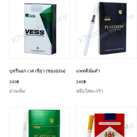
บุหรี่นอก เวส เขียว (ซองอ่อน)
แพทตินั่มดำ
240
฿
240
฿
อ่านเพิ่ม
หยิบใส่ตะกร้า