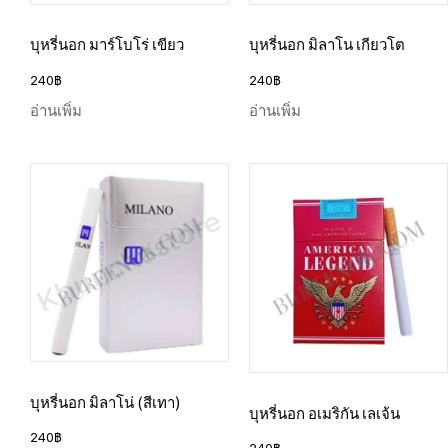
บุหรี่นอก มาร์โบโร่ เขียว
บุหรี่นอก มิลาโน เกียวโต
240
฿
240
฿
อ่านเพิ่ม
อ่านเพิ่ม
บุหรี่นอก มิลาโน่ (สีเทา)
บุหรี่นอก อเมริกัน เลเจ้น
240
฿