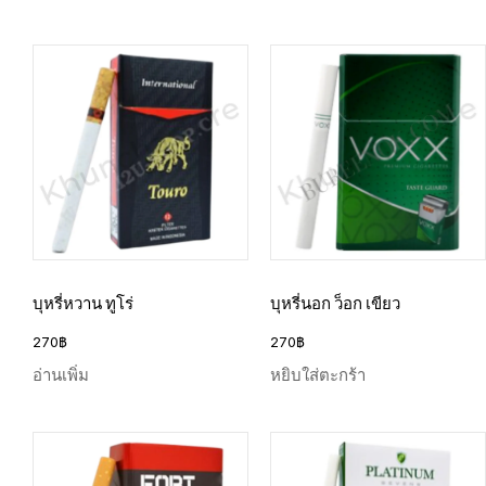
บุหรี่หวาน ทูโร่
บุหรี่นอก ว็อก เขียว
270
฿
270
฿
อ่านเพิ่ม
หยิบใส่ตะกร้า