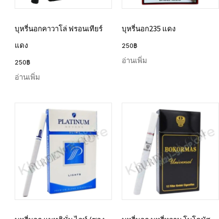
บุหรี่นอกคาวาโล่ ฟรอนเทียร์
บุหรี่นอก235 แดง
แดง
250
฿
อ่านเพิ่ม
250
฿
อ่านเพิ่ม