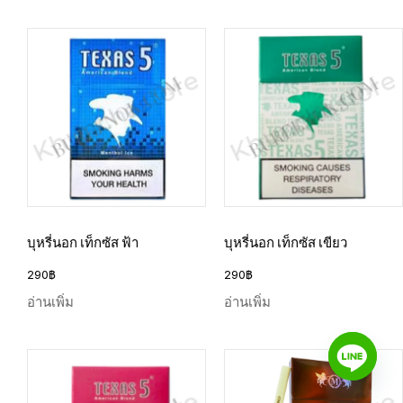
บุหรี่นอก เท็กซัส ฟ้า
บุหรี่นอก เท็กซัส เขียว
290
฿
290
฿
อ่านเพิ่ม
อ่านเพิ่ม