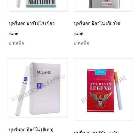
บุหรี่นอก มาร์โบโร่ เขียว
บุหรี่นอก มิลาโน เกียวโต
240
฿
240
฿
อ่านเพิ่ม
อ่านเพิ่ม
บุหรี่นอก มิลาโน่ (สีเทา)
บุหรี่นอก อเมริกัน เลเจ้น