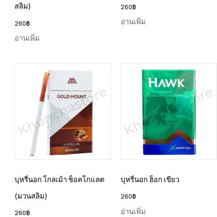
สลิม)
260
฿
อ่านเพิ่ม
260
฿
อ่านเพิ่ม
บุหรี่นอก โกลเม้า ช็อคโกแลต
บุหรี่นอก ฮ็อก เขียว
(มวนสลิม)
260
฿
อ่านเพิ่ม
260
฿