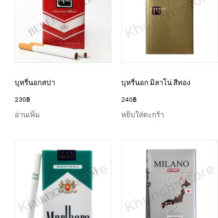
บุหรี่นอกสปา
บุหรี่นอก มิลาโน่ สีทอง
230
฿
240
฿
อ่านเพิ่ม
หยิบใส่ตะกร้า