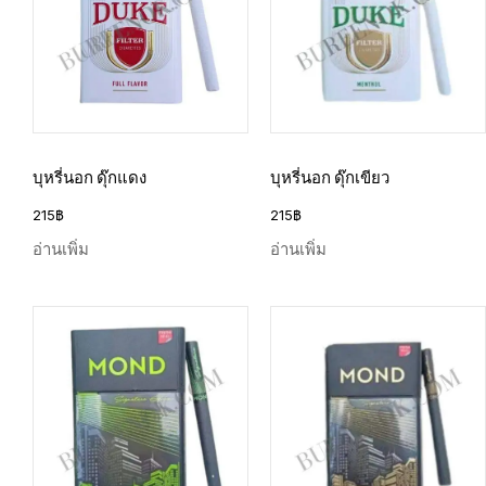
บุหรี่นอก ดุ๊กแดง
บุหรี่นอก ดุ๊กเขียว
215
฿
215
฿
อ่านเพิ่ม
อ่านเพิ่ม