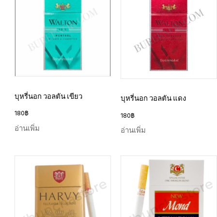
บุหรี่นอก วอลตัน เขียว
บุหรี่นอก วอลตัน แดง
180
฿
180
฿
อ่านเพิ่ม
อ่านเพิ่ม