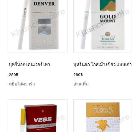
บุหรี่นอก เดนเวอร์ เทา
บุหรี่นอก โกลเม้า เขียว แบบเก่า
280
฿
280
฿
หยิบใส่ตะกร้า
อ่านเพิ่ม