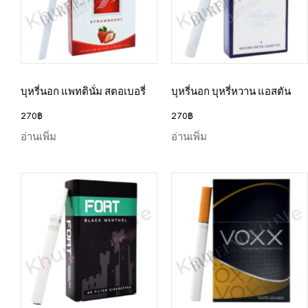
บุหรี่นอก แพทตินั่ม สตอเบอรี่
บุหรี่นอก บุหรี่หวาน แอสตัน
270
฿
270
฿
อ่านเพิ่ม
อ่านเพิ่ม