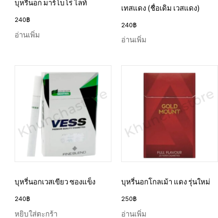
บุหรี่นอก มาร์โบโร่ ไลท์
เทสแดง (ชื่อเดิม เวสแดง)
240
฿
240
฿
อ่านเพิ่ม
อ่านเพิ่ม
บุหรี่นอกเวสเขียว ซองแข็ง
บุหรี่นอกโกลเม้า แดง รุ่นใหม่
240
฿
250
฿
หยิบใส่ตะกร้า
อ่านเพิ่ม