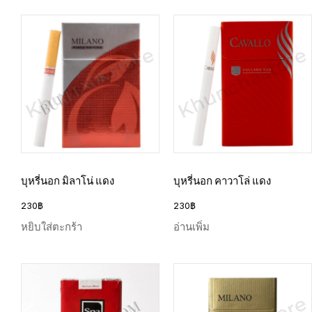
บุหรี่นอก มิลาโน่ แดง
บุหรี่นอก คาวาโล่ แดง
230
฿
230
฿
หยิบใส่ตะกร้า
อ่านเพิ่ม