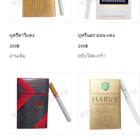
บุหรี่ฮาวี่แดง
บุหรี่นอก ม่อน แดง
200
฿
200
฿
อ่านเพิ่ม
หยิบใส่ตะกร้า