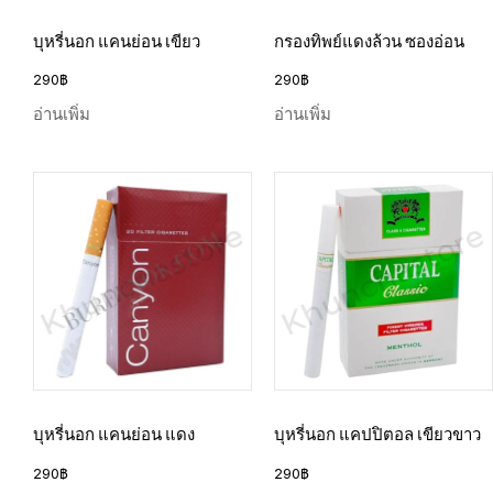
บุหรี่นอก แคนย่อน เขียว
กรองทิพย์แดงล้วน ซองอ่อน
290
฿
290
฿
อ่านเพิ่ม
อ่านเพิ่ม
บุหรี่นอก แคนย่อน แดง
บุหรี่นอก แคปปิตอล เขียวขาว
290
฿
290
฿