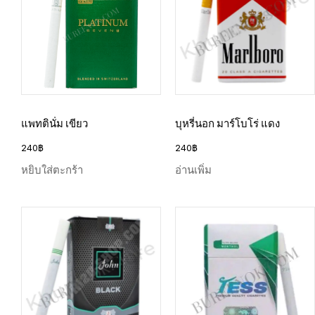
แพทตินั่ม เขียว
บุหรี่นอก มาร์โบโร่ แดง
240
฿
240
฿
หยิบใส่ตะกร้า
อ่านเพิ่ม