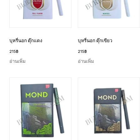
บุหรี่นอก ดุ๊กแดง
บุหรี่นอก ดุ๊กเขียว
215
฿
215
฿
อ่านเพิ่ม
อ่านเพิ่ม