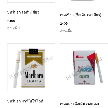
บุหรี่นอก จอห์น เขียว
เทสเขียว (ชื่อเดิม เวสเขียว)
240
฿
240
฿
อ่านเพิ่ม
อ่านเพิ่ม
บุหรี่นอก มาร์โบโร่ ไลท์
เทสแดง (ชื่อเดิม เวสแดง)