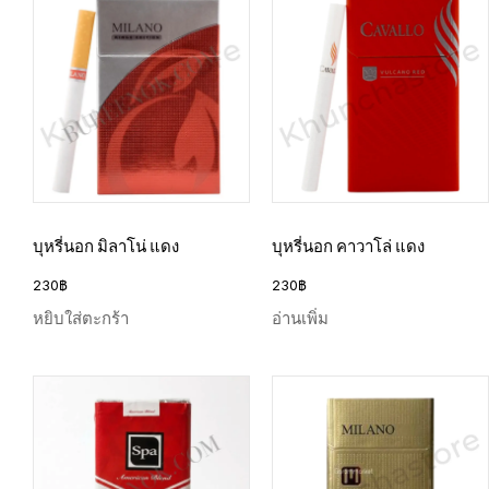
บุหรี่นอก มิลาโน่ แดง
บุหรี่นอก คาวาโล่ แดง
230
฿
230
฿
หยิบใส่ตะกร้า
อ่านเพิ่ม