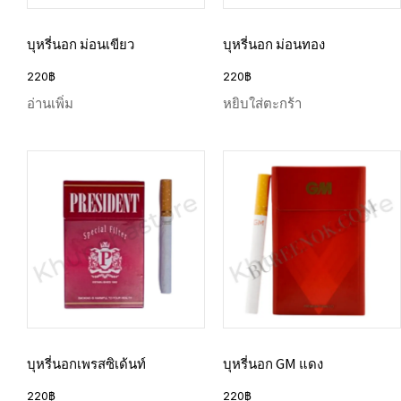
บุหรี่นอก ม่อนเขียว
บุหรี่นอก ม่อนทอง
220
฿
220
฿
อ่านเพิ่ม
หยิบใส่ตะกร้า
บุหรี่นอกเพรสซิเด้นท์
บุหรี่นอก GM แดง
220
฿
220
฿