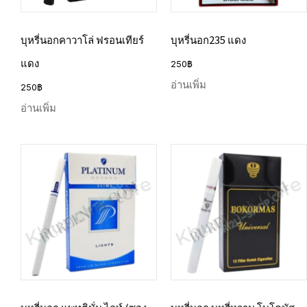
บุหรี่นอกคาวาโล่ ฟรอนเทียร์
บุหรี่นอก235 แดง
แดง
250
฿
อ่านเพิ่ม
250
฿
อ่านเพิ่ม