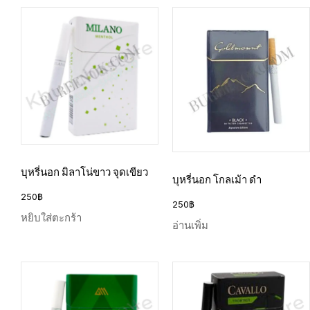
บุหรี่นอก มิลาโน่ขาว จุดเขียว
บุหรี่นอก โกลเม้า ดำ
250
฿
250
฿
หยิบใส่ตะกร้า
อ่านเพิ่ม