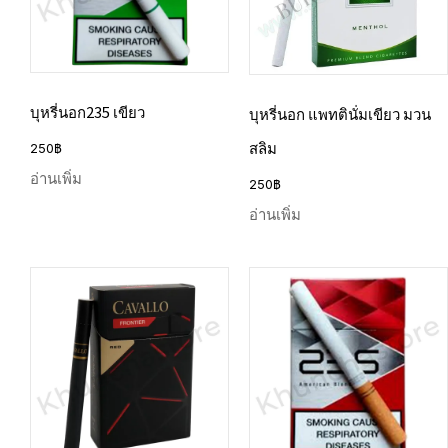
บุหรี่นอก235 เขียว
บุหรี่นอก แพทตินั่มเขียว มวน
สลิม
250
฿
อ่านเพิ่ม
250
฿
อ่านเพิ่ม