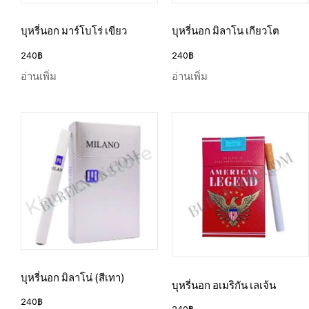
บุหรี่นอก มาร์โบโร่ เขียว
บุหรี่นอก มิลาโน เกียวโต
240
฿
240
฿
อ่านเพิ่ม
อ่านเพิ่ม
บุหรี่นอก มิลาโน่ (สีเทา)
บุหรี่นอก อเมริกัน เลเจ้น
240
฿