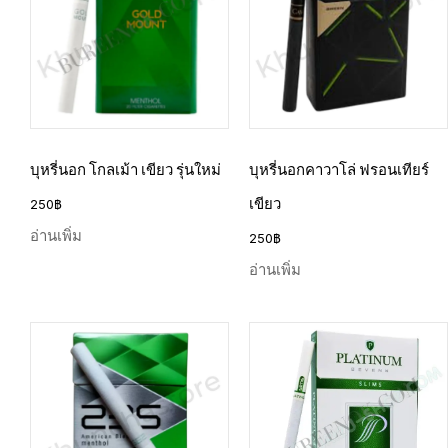
บุหรี่นอก โกลเม้า เขียว รุ่นใหม่
บุหรี่นอกคาวาโล่ ฟรอนเทียร์
เขียว
250
฿
อ่านเพิ่ม
250
฿
อ่านเพิ่ม