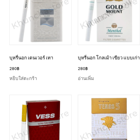
บุหรี่นอก เดนเวอร์ เทา
บุหรี่นอก โกลเม้า เขียว แบบเก่า
280
฿
280
฿
หยิบใส่ตะกร้า
อ่านเพิ่ม