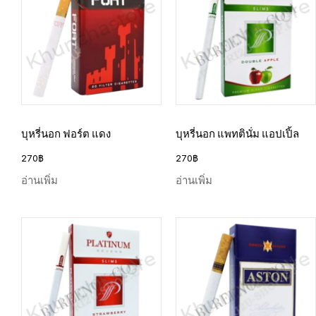
บุหรี่นอก ฟอร์ต แดง
บุหรี่นอก แพทตินั่ม แอปเปิ้ล
270
฿
270
฿
อ่านเพิ่ม
อ่านเพิ่ม