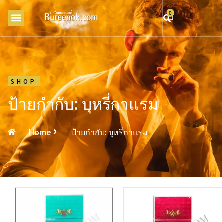
0
SHOP
ป้ายกำกับ: บุหรี่กาแรม
Home
ป้ายกำกับ: บุหรี่กาแรม