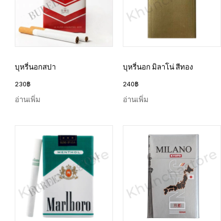
บุหรี่นอกสปา
บุหรี่นอก มิลาโน่ สีทอง
230
฿
240
฿
อ่านเพิ่ม
อ่านเพิ่ม