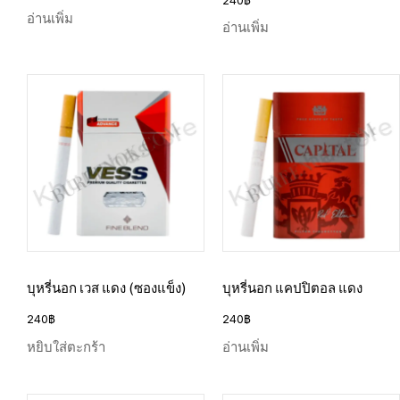
240
฿
อ่านเพิ่ม
อ่านเพิ่ม
บุหรี่นอก เวส แดง (ซองแข็ง)
บุหรี่นอก แคปปิตอล แดง
240
฿
240
฿
หยิบใส่ตะกร้า
อ่านเพิ่ม