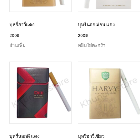
บุหรี่ฮาวี่แดง
บุหรี่นอก ม่อน แดง
200
฿
200
฿
อ่านเพิ่ม
หยิบใส่ตะกร้า
บุหรี่นอกดี แดง
บุหรี่ฮาวี่เขียว