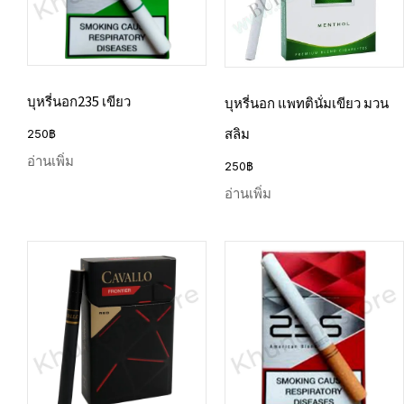
บุหรี่นอก235 เขียว
บุหรี่นอก แพทตินั่มเขียว มวน
สลิม
250
฿
อ่านเพิ่ม
250
฿
อ่านเพิ่ม