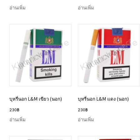
อ่านเพิ่ม
อ่านเพิ่ม
บุหรี่นอก L&M เขียว (นอก)
บุหรี่นอก L&M แดง (นอก)
230
฿
230
฿
อ่านเพิ่ม
อ่านเพิ่ม