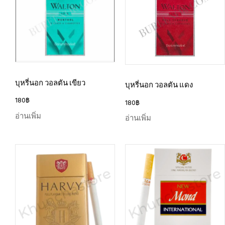
บุหรี่นอก วอลตัน เขียว
บุหรี่นอก วอลตัน แดง
180
฿
180
฿
อ่านเพิ่ม
อ่านเพิ่ม