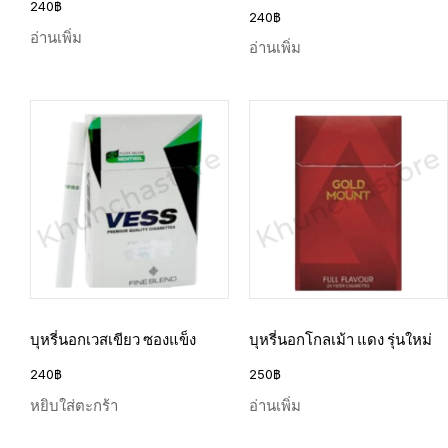
240
฿
240
฿
อ่านเพิ่ม
อ่านเพิ่ม
บุหรี่นอกเวสเขียว ซองแข็ง
บุหรี่นอกโกลเม้า แดง รุ่นใหม่
240
฿
250
฿
หยิบใส่ตะกร้า
อ่านเพิ่ม