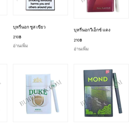
บุหรี่นอก ซูส เขียว
บุหรี่นอกวีเอ็กซ์ แดง
210
฿
210
฿
อ่านเพิ่ม
อ่านเพิ่ม