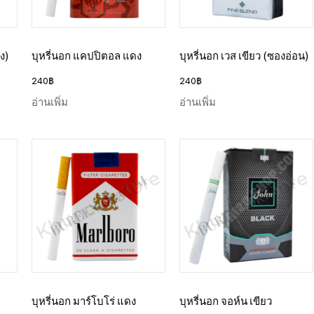
ง)
บุหรี่นอก แคปปิตอล แดง
บุหรี่นอก เวส เขียว (ซองอ่อน)
240
฿
240
฿
อ่านเพิ่ม
อ่านเพิ่ม
บุหรี่นอก มาร์โบโร่ แดง
บุหรี่นอก จอห์น เขียว