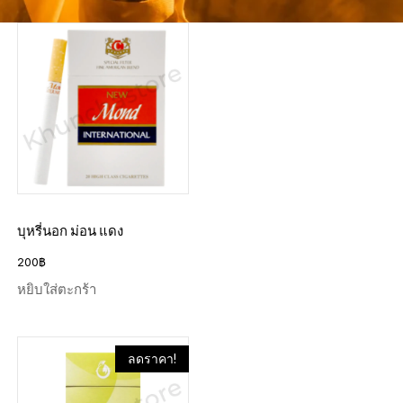
บุหรี่นอก ม่อน แดง
200
฿
หยิบใส่ตะกร้า
ลดราคา!