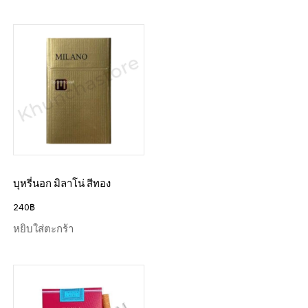
บุหรี่นอก มิลาโน่ สีทอง
240
฿
หยิบใส่ตะกร้า