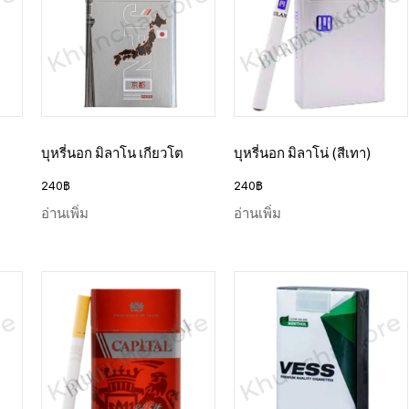
บุหรี่นอก มิลาโน เกียวโต
บุหรี่นอก มิลาโน่ (สีเทา)
240
฿
240
฿
อ่านเพิ่ม
อ่านเพิ่ม