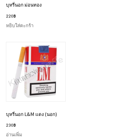
บุหรี่นอก ม่อนทอง
220
฿
หยิบใส่ตะกร้า
บุหรี่นอก L&M แดง (นอก)
230
฿
อ่านเพิ่ม