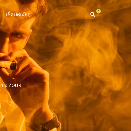
0
เช็คเลขพัสดุ
ำกับ: ZOUK