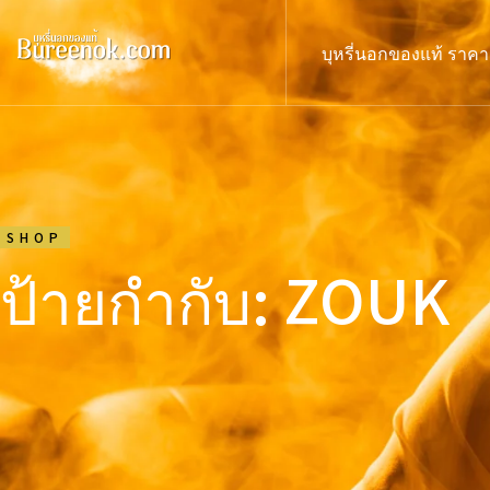
บุหรี่นอกของแท้ ราคา
SHOP
ป้ายกำกับ: ZOUK