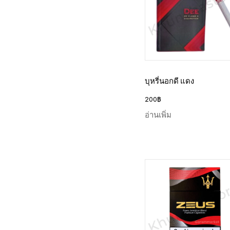
บุหรี่นอกดี แดง
200
฿
อ่านเพิ่ม