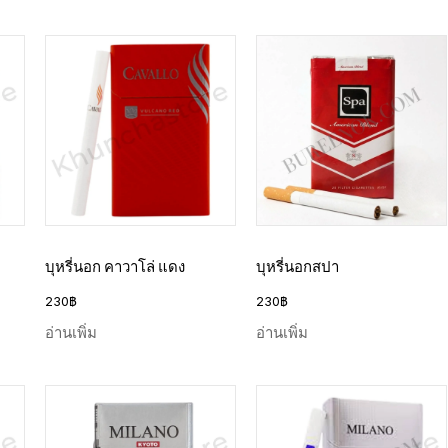
บุหรี่นอก คาวาโล่ แดง
บุหรี่นอกสปา
230
฿
230
฿
อ่านเพิ่ม
อ่านเพิ่ม