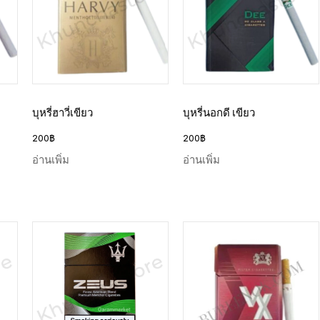
บุหรี่ฮาวี่เขียว
บุหรี่นอกดี เขียว
200
฿
200
฿
อ่านเพิ่ม
อ่านเพิ่ม