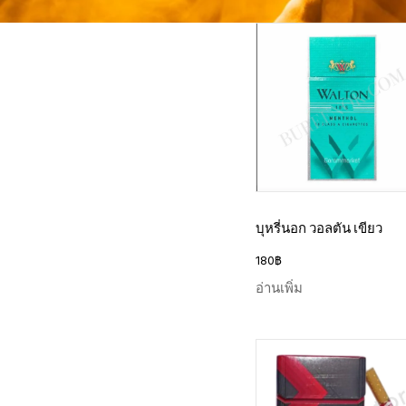
บุหรี่นอก วอลตัน เขียว
180
฿
อ่านเพิ่ม