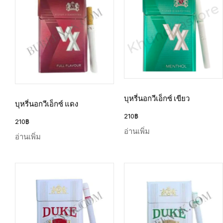
บุหรี่นอกวีเอ็กซ์ เขียว
บุหรี่นอกวีเอ็กซ์ แดง
210
฿
210
฿
อ่านเพิ่ม
อ่านเพิ่ม