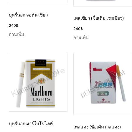
บุหรี่นอก จอห์น เขียว
เทสเขียว (ชื่อเดิม เวสเขียว)
240
฿
240
฿
อ่านเพิ่ม
อ่านเพิ่ม
บุหรี่นอก มาร์โบโร่ ไลท์
เทสแดง (ชื่อเดิม เวสแดง)