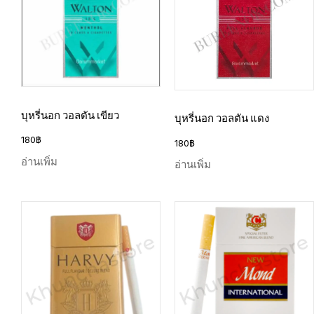
บุหรี่นอก วอลตัน เขียว
บุหรี่นอก วอลตัน แดง
180
฿
180
฿
อ่านเพิ่ม
อ่านเพิ่ม