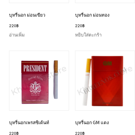
บุหรี่นอก ม่อนเขียว
บุหรี่นอก ม่อนทอง
220
฿
220
฿
อ่านเพิ่ม
หยิบใส่ตะกร้า
บุหรี่นอกเพรสซิเด้นท์
บุหรี่นอก GM แดง
220
฿
220
฿