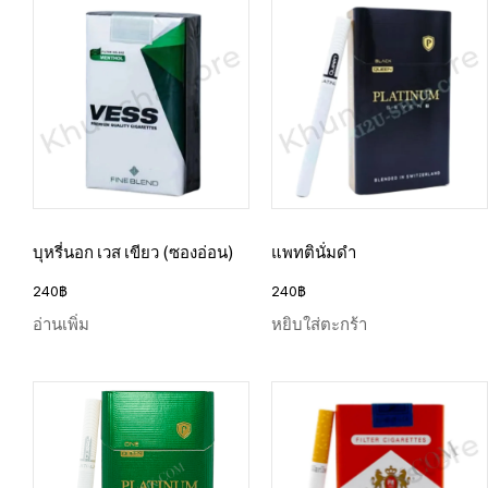
บุหรี่นอก เวส เขียว (ซองอ่อน)
แพทตินั่มดำ
240
฿
240
฿
อ่านเพิ่ม
หยิบใส่ตะกร้า