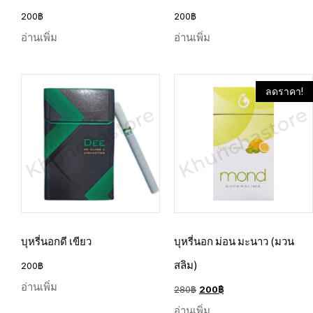
200
฿
200
฿
อ่านเพิ่ม
อ่านเพิ่ม
ลดราคา!
บุหรี่นอกดี เขียว
บุหรี่นอก ม่อน มะนาว (มวน
สลิม)
200
฿
อ่านเพิ่ม
280
฿
200
฿
อ่านเพิ่ม