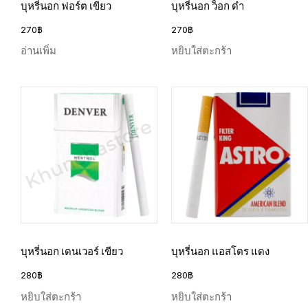
บุหรี่นอก ฟอร์ต เขียว
บุหรี่นอก ว็อก ดำ
270
฿
270
฿
อ่านเพิ่ม
หยิบใส่ตะกร้า
บุหรี่นอก เดนเวอร์ เขียว
บุหรี่นอก แอสโตร แดง
280
฿
280
฿
หยิบใส่ตะกร้า
หยิบใส่ตะกร้า