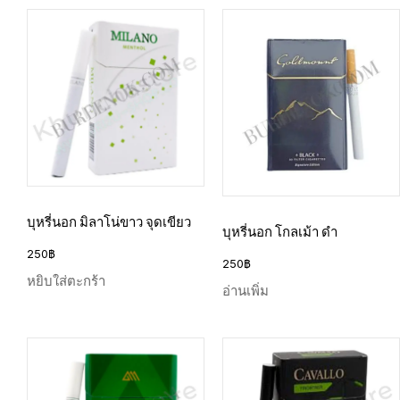
บุหรี่นอก มิลาโน่ขาว จุดเขียว
บุหรี่นอก โกลเม้า ดำ
250
฿
250
฿
หยิบใส่ตะกร้า
อ่านเพิ่ม