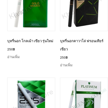
บุหรี่นอก โกลเม้า เขียว รุ่นใหม่
บุหรี่นอกคาวาโล่ ฟรอนเทียร์
เขียว
250
฿
อ่านเพิ่ม
250
฿
อ่านเพิ่ม