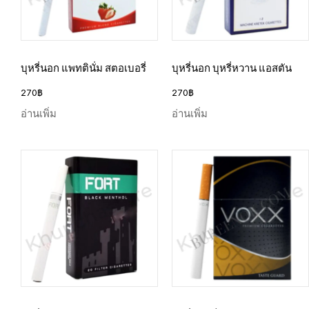
บุหรี่นอก แพทตินั่ม สตอเบอรี่
บุหรี่นอก บุหรี่หวาน แอสตัน
270
฿
270
฿
อ่านเพิ่ม
อ่านเพิ่ม