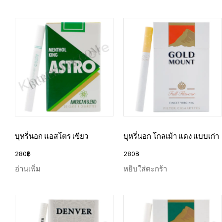
บุหรี่นอก แอสโตร เขียว
บุหรี่นอก โกลเม้า แดง แบบเก่า
280
฿
280
฿
อ่านเพิ่ม
หยิบใส่ตะกร้า