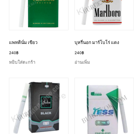
แพทตินั่ม เขียว
บุหรี่นอก มาร์โบโร่ แดง
240
฿
240
฿
หยิบใส่ตะกร้า
อ่านเพิ่ม