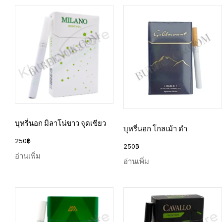
บุหรี่นอก มิลาโน่ขาว จุดเขียว
บุหรี่นอก โกลเม้า ดำ
250
฿
250
฿
อ่านเพิ่ม
อ่านเพิ่ม