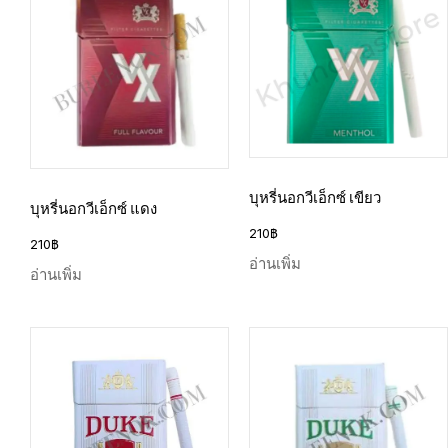
บุหรี่นอกวีเอ็กซ์ เขียว
บุหรี่นอกวีเอ็กซ์ แดง
210
฿
210
฿
อ่านเพิ่ม
อ่านเพิ่ม