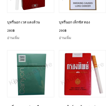
บุหรี่นอก เวส แดงล้วน
บุหรี่นอก เท็กซัส ทอง
280
฿
290
฿
อ่านเพิ่ม
อ่านเพิ่ม