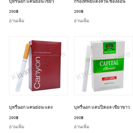
บุหรี่นอก แคนย่อน เขียว
กรองทิพย์แดงล้วน ซองอ่อน
290
฿
290
฿
อ่านเพิ่ม
อ่านเพิ่ม
บุหรี่นอก แคนย่อน แดง
บุหรี่นอก แคปปิตอล เขียวขาว
290
฿
290
฿
อ่านเพิ่ม
อ่านเพิ่ม