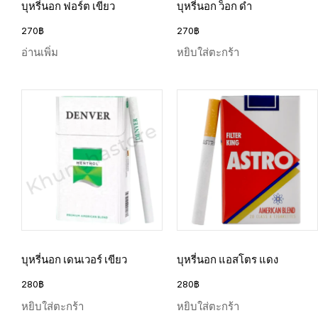
บุหรี่นอก ฟอร์ต เขียว
บุหรี่นอก ว็อก ดำ
270
฿
270
฿
อ่านเพิ่ม
หยิบใส่ตะกร้า
บุหรี่นอก เดนเวอร์ เขียว
บุหรี่นอก แอสโตร แดง
280
฿
280
฿
หยิบใส่ตะกร้า
หยิบใส่ตะกร้า