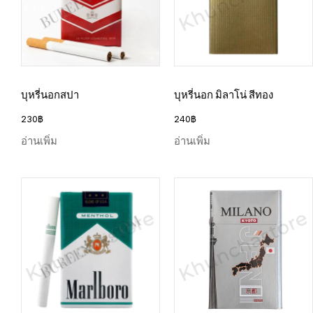
บุหรี่นอกสปา
บุหรี่นอก มิลาโน่ สีทอง
230
฿
240
฿
อ่านเพิ่ม
อ่านเพิ่ม