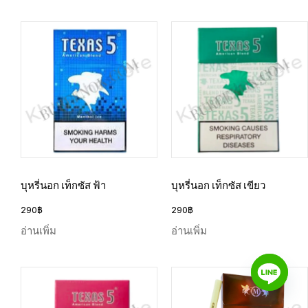
บุหรี่นอก เท็กซัส ฟ้า
บุหรี่นอก เท็กซัส เขียว
290
฿
290
฿
อ่านเพิ่ม
อ่านเพิ่ม