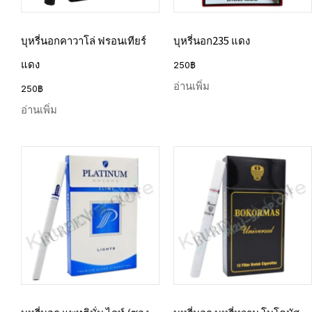
บุหรี่นอกคาวาโล่ ฟรอนเทียร์
บุหรี่นอก235 แดง
แดง
250
฿
อ่านเพิ่ม
250
฿
อ่านเพิ่ม