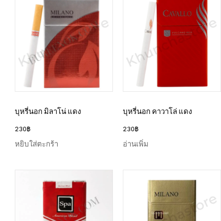
บุหรี่นอก มิลาโน่ แดง
บุหรี่นอก คาวาโล่ แดง
230
฿
230
฿
หยิบใส่ตะกร้า
อ่านเพิ่ม