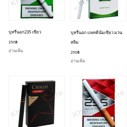
บุหรี่นอก235 เขียว
บุหรี่นอก แพทตินั่มเขียว มวน
สลิม
250
฿
อ่านเพิ่ม
250
฿
อ่านเพิ่ม