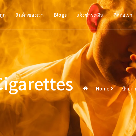
ถูก
สินค้าของเรา
Blogs
แจ้งชำระเงิน
ติดต่อเรา
Cigarettes
Home
ป้ายกำ