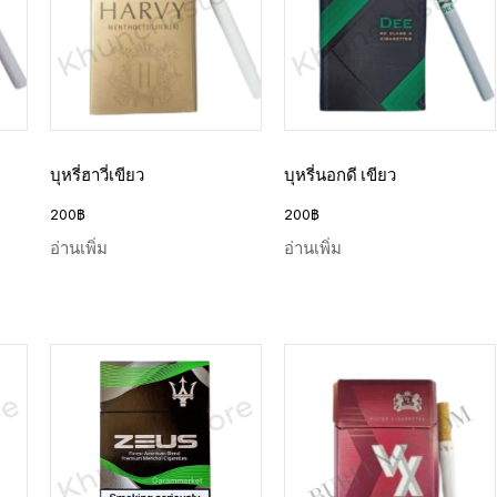
บุหรี่ฮาวี่เขียว
บุหรี่นอกดี เขียว
200
฿
200
฿
อ่านเพิ่ม
อ่านเพิ่ม