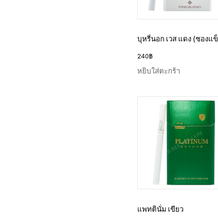
บุหรี่นอก เวส แดง (ซองแข็
240
฿
หยิบใส่ตะกร้า
แพทตินั่ม เขียว