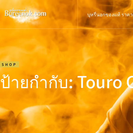
บุหรี่นอกของแท้ ราคา
SHOP
ป้ายกำกับ: Touro 