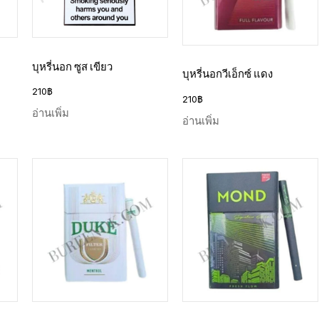
บุหรี่นอก ซูส เขียว
บุหรี่นอกวีเอ็กซ์ แดง
210
฿
210
฿
อ่านเพิ่ม
อ่านเพิ่ม