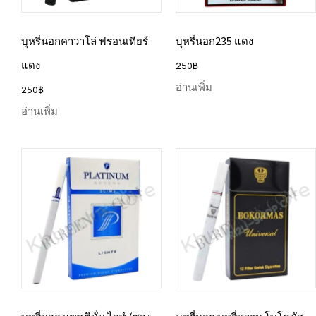
บุหรี่นอกคาวาโล่ ฟรอนเทียร์
บุหรี่นอก235 แดง
แดง
250
฿
อ่านเพิ่ม
250
฿
อ่านเพิ่ม