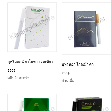
บุหรี่นอก มิลาโน่ขาว จุดเขียว
บุหรี่นอก โกลเม้า ดำ
250
฿
250
฿
หยิบใส่ตะกร้า
อ่านเพิ่ม