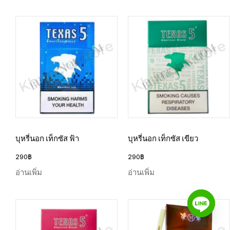
บุหรี่นอก เท็กซัส ฟ้า
บุหรี่นอก เท็กซัส เขียว
290
฿
290
฿
อ่านเพิ่ม
อ่านเพิ่ม