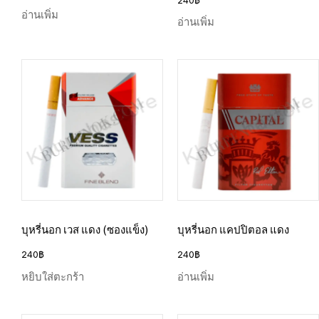
240
฿
อ่านเพิ่ม
อ่านเพิ่ม
บุหรี่นอก เวส แดง (ซองแข็ง)
บุหรี่นอก แคปปิตอล แดง
240
฿
240
฿
หยิบใส่ตะกร้า
อ่านเพิ่ม