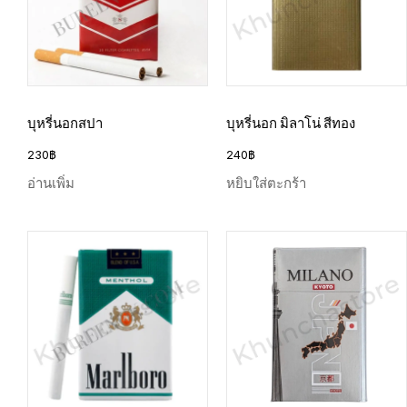
บุหรี่นอกสปา
บุหรี่นอก มิลาโน่ สีทอง
230
฿
240
฿
อ่านเพิ่ม
หยิบใส่ตะกร้า