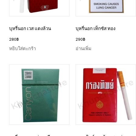
บุหรี่นอก เวส แดงล้วน
บุหรี่นอก เท็กซัส ทอง
280
฿
290
฿
หยิบใส่ตะกร้า
อ่านเพิ่ม