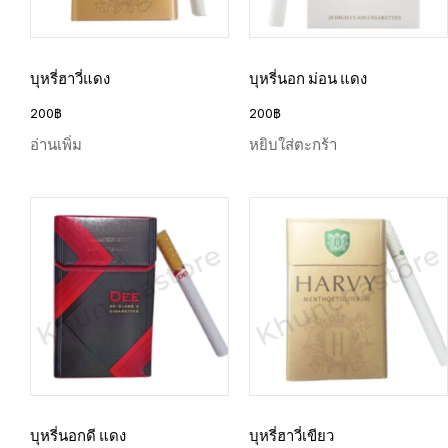
บุหรี่ฮาวี่แดง
บุหรี่นอก ม่อน แดง
200
฿
200
฿
อ่านเพิ่ม
หยิบใส่ตะกร้า
บุหรี่นอกดี แดง
บุหรี่ฮาวี่เขียว