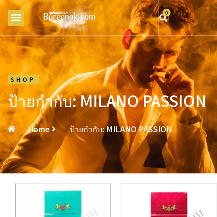
0
SHOP
ป้ายกำกับ: MILANO PASSION
Home
ป้ายกำกับ: MILANO PASSION