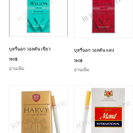
บุหรี่นอก วอลตัน เขียว
บุหรี่นอก วอลตัน แดง
180
฿
180
฿
อ่านเพิ่ม
อ่านเพิ่ม