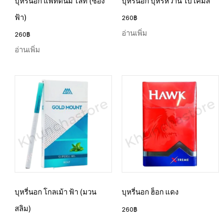
บุหรี่นอก แพทตินั่ม ไลท์ (ซอง
บุหรี่นอก บุหรี่หวาน โบโคมัส
ฟ้า)
260
฿
อ่านเพิ่ม
260
฿
อ่านเพิ่ม
บุหรี่นอก โกลเม้า ฟ้า (มวน
บุหรี่นอก ฮ็อก แดง
สลิม)
260
฿