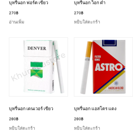
บุหรี่นอก ฟอร์ต เขียว
บุหรี่นอก ว็อก ดำ
270
฿
270
฿
อ่านเพิ่ม
หยิบใส่ตะกร้า
บุหรี่นอก เดนเวอร์ เขียว
บุหรี่นอก แอสโตร แดง
280
฿
280
฿
หยิบใส่ตะกร้า
หยิบใส่ตะกร้า