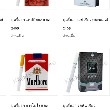
ง)
บุหรี่นอก แคปปิตอล แดง
บุหรี่นอก เวส เขียว (ซองอ่อน)
240
฿
240
฿
อ่านเพิ่ม
อ่านเพิ่ม
บุหรี่นอก มาร์โบโร่ แดง
บุหรี่นอก จอห์น เขียว