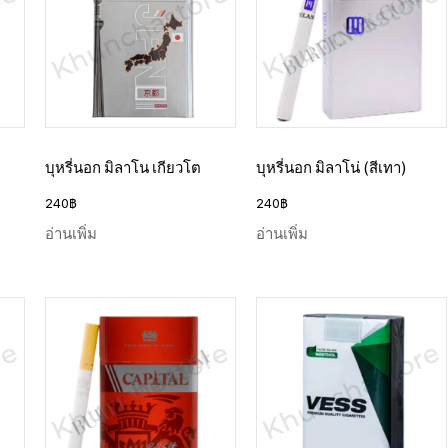
บุหรี่นอก มิลาโน เกียวโต
บุหรี่นอก มิลาโน่ (สีเทา)
240
฿
240
฿
อ่านเพิ่ม
อ่านเพิ่ม