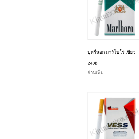
บุหรี่นอก มาร์โบโร่ เขียว
240
฿
อ่านเพิ่ม