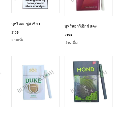
บุหรี่นอก ซูส เขียว
บุหรี่นอกวีเอ็กซ์ แดง
210
฿
210
฿
อ่านเพิ่ม
อ่านเพิ่ม