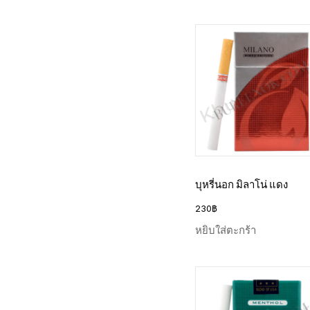
บุหรี่นอก มิลาโน่ แดง
230
฿
หยิบใส่ตะกร้า