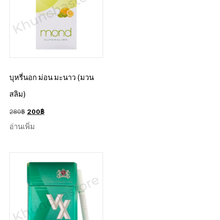
บุหรี่นอก ม่อน มะนาว (มวน
สลิม)
280
฿
200
฿
อ่านเพิ่ม