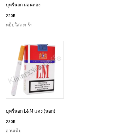
บุหรี่นอก ม่อนทอง
220
฿
หยิบใส่ตะกร้า
บุหรี่นอก L&M แดง (นอก)
230
฿
อ่านเพิ่ม