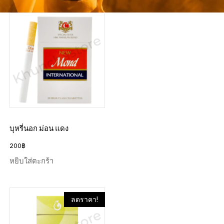
บุหรี่นอก ม่อน แดง
200
฿
หยิบใส่ตะกร้า
ลดราคา!