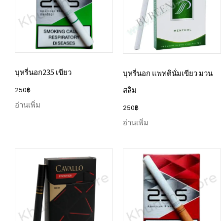
บุหรี่นอก235 เขียว
บุหรี่นอก แพทตินั่มเขียว มวน
สลิม
250
฿
อ่านเพิ่ม
250
฿
อ่านเพิ่ม