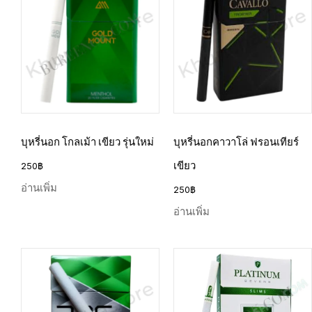
บุหรี่นอก โกลเม้า เขียว รุ่นใหม่
บุหรี่นอกคาวาโล่ ฟรอนเทียร์
เขียว
250
฿
อ่านเพิ่ม
250
฿
อ่านเพิ่ม