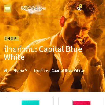
0
SHOP
ป้ายกำกับ: Capital Blue
White
Home
ป้ายกำกับ: Capital Blue White