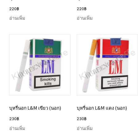
220
฿
220
฿
อ่านเพิ่ม
อ่านเพิ่ม
บุหรี่นอก L&M เขียว (นอก)
บุหรี่นอก L&M แดง (นอก)
230
฿
230
฿
อ่านเพิ่ม
อ่านเพิ่ม