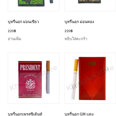
บุหรี่นอก ม่อนเขียว
บุหรี่นอก ม่อนทอง
220
฿
220
฿
อ่านเพิ่ม
หยิบใส่ตะกร้า
บุหรี่นอกเพรสซิเด้นท์
บุหรี่นอก GM แดง