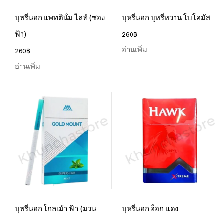
บุหรี่นอก แพทตินั่ม ไลท์ (ซอง
บุหรี่นอก บุหรี่หวาน โบโคมัส
ฟ้า)
260
฿
อ่านเพิ่ม
260
฿
อ่านเพิ่ม
บุหรี่นอก โกลเม้า ฟ้า (มวน
บุหรี่นอก ฮ็อก แดง