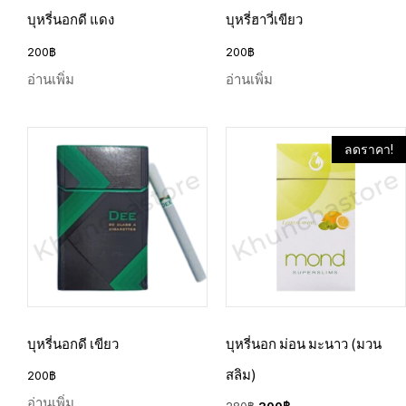
บุหรี่นอกดี แดง
บุหรี่ฮาวี่เขียว
200
฿
200
฿
อ่านเพิ่ม
อ่านเพิ่ม
ลดราคา!
บุหรี่นอกดี เขียว
บุหรี่นอก ม่อน มะนาว (มวน
สลิม)
200
฿
อ่านเพิ่ม