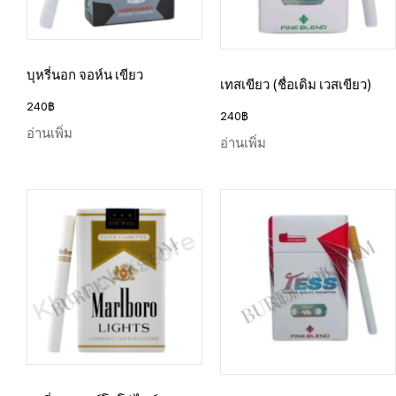
บุหรี่นอก จอห์น เขียว
เทสเขียว (ชื่อเดิม เวสเขียว)
240
฿
240
฿
อ่านเพิ่ม
อ่านเพิ่ม