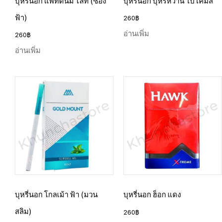
บุหรี่นอก แพทตินั่ม ไลท์ (ซอง
บุหรี่นอก บุหรี่หวาน โบโคมัส
ฟ้า)
260
฿
อ่านเพิ่ม
260
฿
อ่านเพิ่ม
บุหรี่นอก โกลเม้า ฟ้า (มวน
บุหรี่นอก ฮ็อก แดง
สลิม)
260
฿