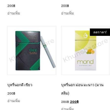
200
฿
200
฿
อ่านเพิ่ม
อ่านเพิ่ม
ลดราคา!
บุหรี่นอกดี เขียว
บุหรี่นอก ม่อน มะนาว (มวน
สลิม)
200
฿
อ่านเพิ่ม
280
฿
200
฿
อ่านเพิ่ม