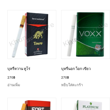
บุหรี่หวาน ทูโร่
บุหรี่นอก ว็อก เขียว
270
฿
270
฿
อ่านเพิ่ม
หยิบใส่ตะกร้า