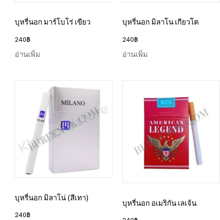
บุหรี่นอก มาร์โบโร่ เขียว
บุหรี่นอก มิลาโน เกียวโต
240
฿
240
฿
อ่านเพิ่ม
อ่านเพิ่ม
บุหรี่นอก มิลาโน่ (สีเทา)
บุหรี่นอก อเมริกัน เลเจ้น
240
฿