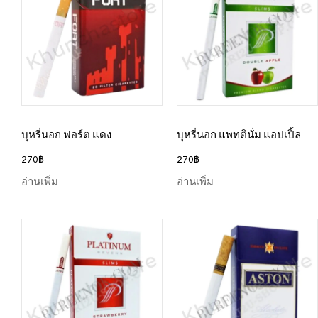
บุหรี่นอก ฟอร์ต แดง
บุหรี่นอก แพทตินั่ม แอปเปิ้ล
270
฿
270
฿
อ่านเพิ่ม
อ่านเพิ่ม