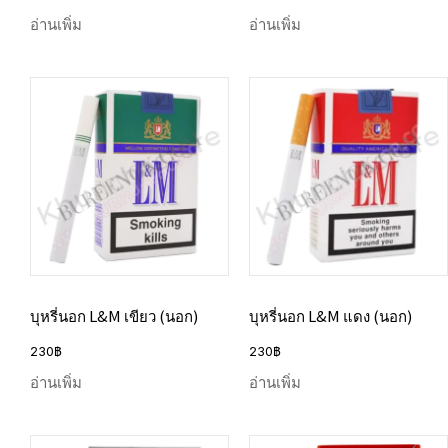
อ่านเพิ่ม
อ่านเพิ่ม
บุหรี่นอก L&M เขียว (นอก)
บุหรี่นอก L&M แดง (นอก)
230
฿
230
฿
อ่านเพิ่ม
อ่านเพิ่ม