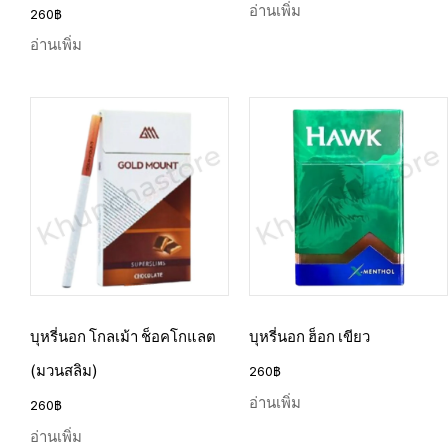
อ่านเพิ่ม
260
฿
อ่านเพิ่ม
บุหรี่นอก โกลเม้า ช็อคโกแลต
บุหรี่นอก ฮ็อก เขียว
(มวนสลิม)
260
฿
อ่านเพิ่ม
260
฿
อ่านเพิ่ม