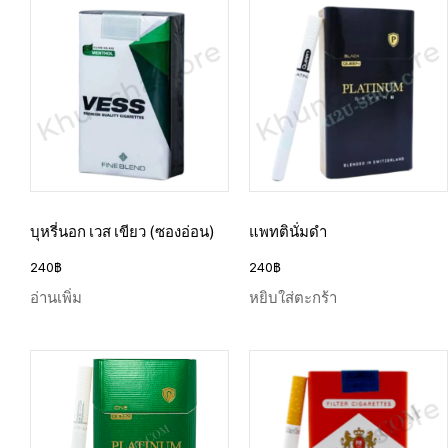
บุหรี่นอก เวส เขียว (ซองอ่อน)
แพทตินั่มดำ
240
฿
240
฿
อ่านเพิ่ม
หยิบใส่ตะกร้า