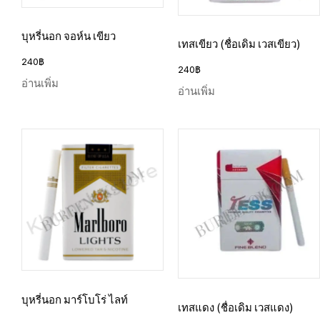
บุหรี่นอก จอห์น เขียว
เทสเขียว (ชื่อเดิม เวสเขียว)
240
฿
240
฿
อ่านเพิ่ม
อ่านเพิ่ม
บุหรี่นอก มาร์โบโร่ ไลท์
เทสแดง (ชื่อเดิม เวสแดง)