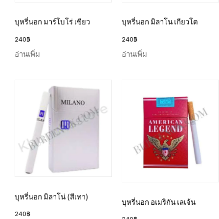
บุหรี่นอก มาร์โบโร่ เขียว
บุหรี่นอก มิลาโน เกียวโต
240
฿
240
฿
อ่านเพิ่ม
อ่านเพิ่ม
บุหรี่นอก มิลาโน่ (สีเทา)
บุหรี่นอก อเมริกัน เลเจ้น
240
฿