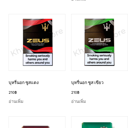
บุหรี่นอก ซูสแดง
บุหรี่นอก ซูส เขียว
210
฿
210
฿
อ่านเพิ่ม
อ่านเพิ่ม