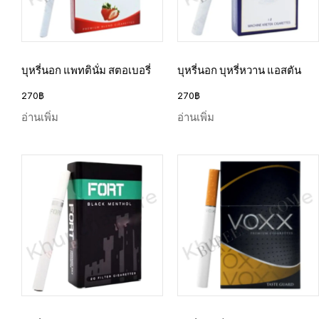
บุหรี่นอก แพทตินั่ม สตอเบอรี่
บุหรี่นอก บุหรี่หวาน แอสตัน
270
฿
270
฿
อ่านเพิ่ม
อ่านเพิ่ม