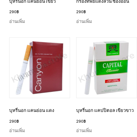
บุหรี่นอก แคนย่อน เขียว
กรองทิพย์แดงล้วน ซองอ่อน
290
฿
290
฿
อ่านเพิ่ม
อ่านเพิ่ม
บุหรี่นอก แคนย่อน แดง
บุหรี่นอก แคปปิตอล เขียวขาว
290
฿
290
฿
อ่านเพิ่ม
อ่านเพิ่ม