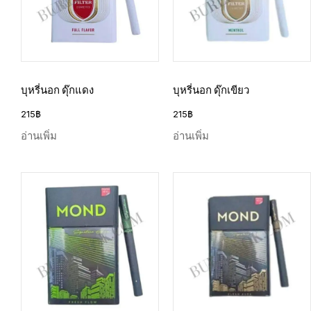
บุหรี่นอก ดุ๊กแดง
บุหรี่นอก ดุ๊กเขียว
215
฿
215
฿
อ่านเพิ่ม
อ่านเพิ่ม