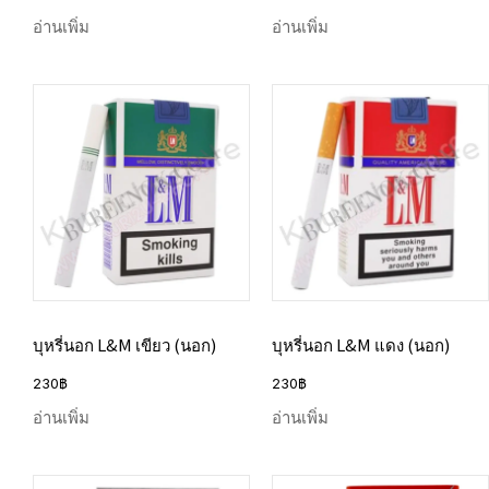
อ่านเพิ่ม
อ่านเพิ่ม
บุหรี่นอก L&M เขียว (นอก)
บุหรี่นอก L&M แดง (นอก)
230
฿
230
฿
อ่านเพิ่ม
อ่านเพิ่ม