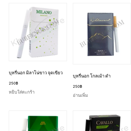
บุหรี่นอก มิลาโน่ขาว จุดเขียว
บุหรี่นอก โกลเม้า ดำ
250
฿
250
฿
หยิบใส่ตะกร้า
อ่านเพิ่ม