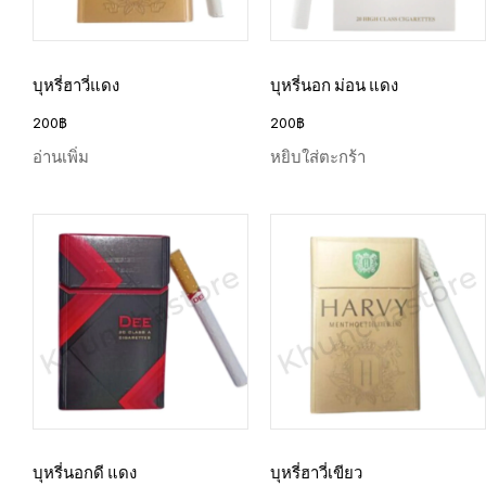
บุหรี่ฮาวี่แดง
บุหรี่นอก ม่อน แดง
200
฿
200
฿
อ่านเพิ่ม
หยิบใส่ตะกร้า
บุหรี่นอกดี แดง
บุหรี่ฮาวี่เขียว