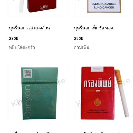
บุหรี่นอก เวส แดงล้วน
บุหรี่นอก เท็กซัส ทอง
280
฿
290
฿
หยิบใส่ตะกร้า
อ่านเพิ่ม