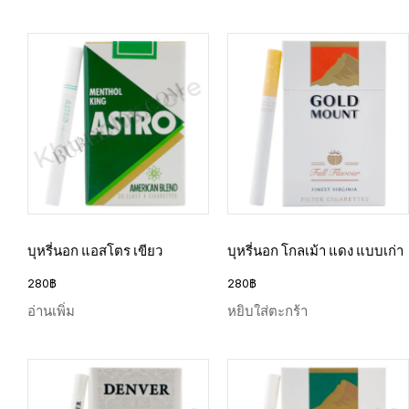
บุหรี่นอก แอสโตร เขียว
บุหรี่นอก โกลเม้า แดง แบบเก่า
280
฿
280
฿
อ่านเพิ่ม
หยิบใส่ตะกร้า