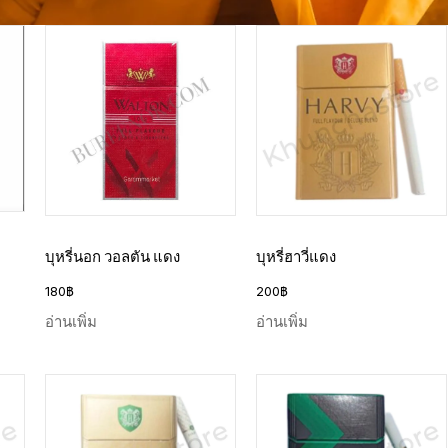
บุหรี่นอก วอลตัน แดง
บุหรี่ฮาวี่แดง
180
฿
200
฿
อ่านเพิ่ม
อ่านเพิ่ม