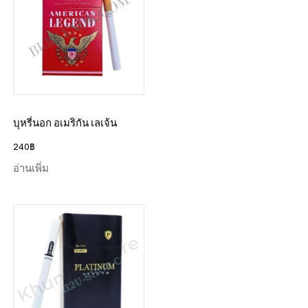
บุหรี่นอก อเมริกัน เลเจ้น
240
฿
อ่านเพิ่ม