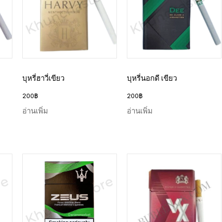
บุหรี่ฮาวี่เขียว
บุหรี่นอกดี เขียว
200
฿
200
฿
อ่านเพิ่ม
อ่านเพิ่ม