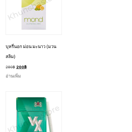
บุหรี่นอก ม่อน มะนาว (มวน
สลิม)
280
฿
200
฿
อ่านเพิ่ม