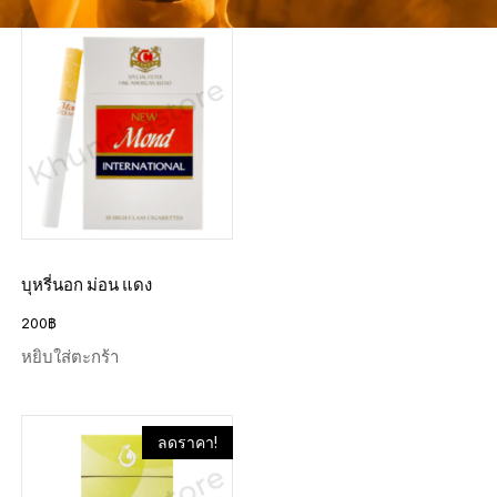
บุหรี่นอก ม่อน แดง
200
฿
หยิบใส่ตะกร้า
ลดราคา!