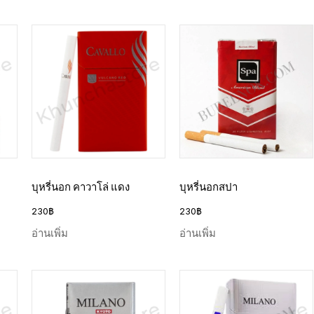
บุหรี่นอก คาวาโล่ แดง
บุหรี่นอกสปา
230
฿
230
฿
อ่านเพิ่ม
อ่านเพิ่ม