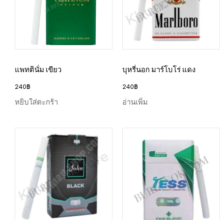
แพทตินั่ม เขียว
บุหรี่นอก มาร์โบโร่ แดง
240
฿
240
฿
หยิบใส่ตะกร้า
อ่านเพิ่ม