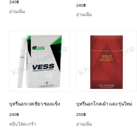
240
฿
240
฿
อ่านเพิ่ม
อ่านเพิ่ม
บุหรี่นอกเวสเขียว ซองแข็ง
บุหรี่นอกโกลเม้า แดง รุ่นใหม่
240
฿
250
฿
หยิบใส่ตะกร้า
อ่านเพิ่ม