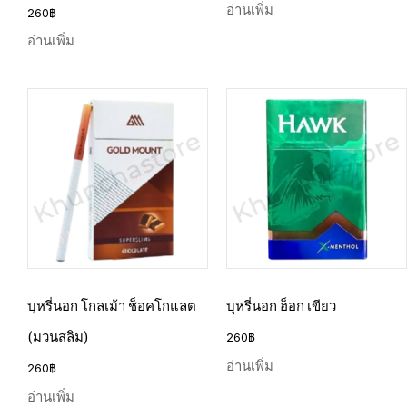
อ่านเพิ่ม
260
฿
อ่านเพิ่ม
บุหรี่นอก โกลเม้า ช็อคโกแลต
บุหรี่นอก ฮ็อก เขียว
(มวนสลิม)
260
฿
อ่านเพิ่ม
260
฿
อ่านเพิ่ม