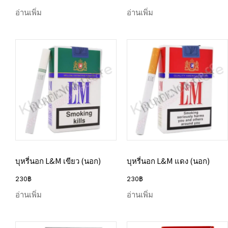
อ่านเพิ่ม
อ่านเพิ่ม
บุหรี่นอก L&M เขียว (นอก)
บุหรี่นอก L&M แดง (นอก)
230
฿
230
฿
อ่านเพิ่ม
อ่านเพิ่ม