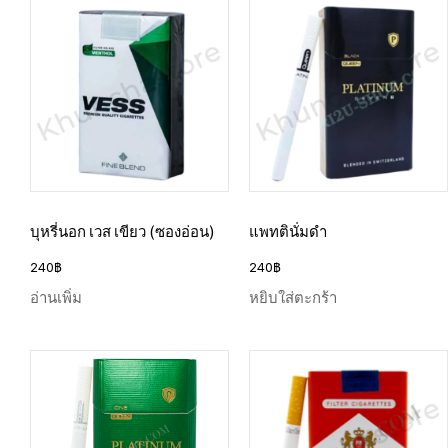
บุหรี่นอก เวส เขียว (ซองอ่อน)
แพทตินั่มดำ
240
฿
240
฿
อ่านเพิ่ม
หยิบใส่ตะกร้า