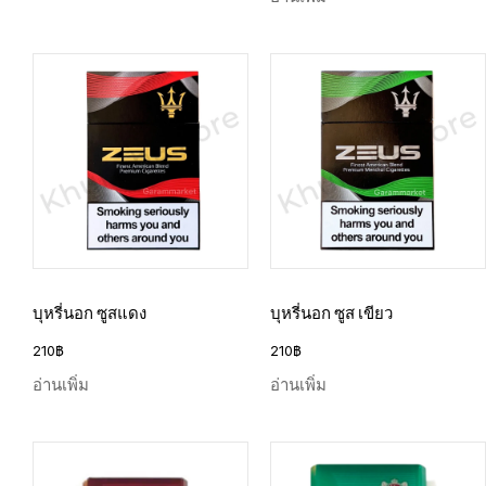
บุหรี่นอก ซูสแดง
บุหรี่นอก ซูส เขียว
210
฿
210
฿
อ่านเพิ่ม
อ่านเพิ่ม