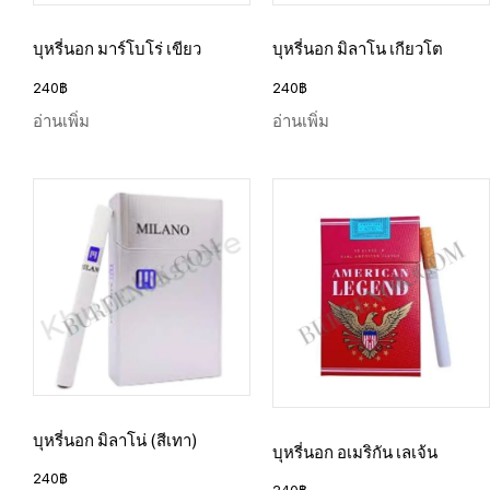
บุหรี่นอก มาร์โบโร่ เขียว
บุหรี่นอก มิลาโน เกียวโต
240
฿
240
฿
อ่านเพิ่ม
อ่านเพิ่ม
บุหรี่นอก มิลาโน่ (สีเทา)
บุหรี่นอก อเมริกัน เลเจ้น
240
฿