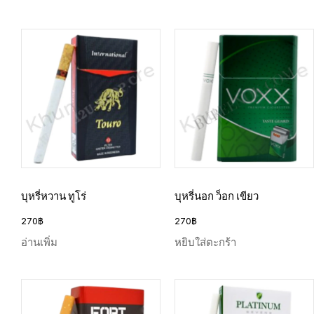
บุหรี่หวาน ทูโร่
บุหรี่นอก ว็อก เขียว
270
฿
270
฿
อ่านเพิ่ม
หยิบใส่ตะกร้า