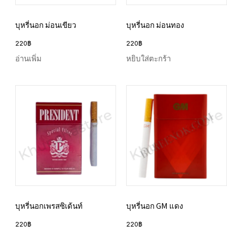
บุหรี่นอก ม่อนเขียว
บุหรี่นอก ม่อนทอง
220
฿
220
฿
อ่านเพิ่ม
หยิบใส่ตะกร้า
บุหรี่นอกเพรสซิเด้นท์
บุหรี่นอก GM แดง
220
฿
220
฿