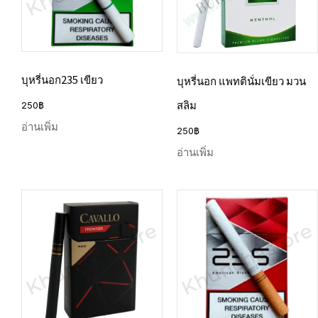
บุหรี่นอก235 เขียว
บุหรี่นอก แพทตินั่มเขียว มวน
สลิม
250
฿
อ่านเพิ่ม
250
฿
อ่านเพิ่ม