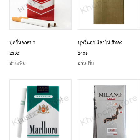
บุหรี่นอกสปา
บุหรี่นอก มิลาโน่ สีทอง
230
฿
240
฿
อ่านเพิ่ม
อ่านเพิ่ม