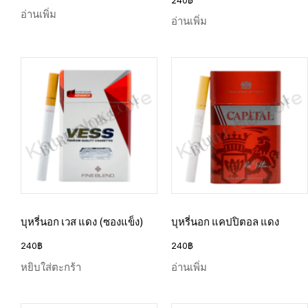
240
฿
อ่านเพิ่ม
อ่านเพิ่ม
บุหรี่นอก เวส แดง (ซองแข็ง)
บุหรี่นอก แคปปิตอล แดง
240
฿
240
฿
หยิบใส่ตะกร้า
อ่านเพิ่ม