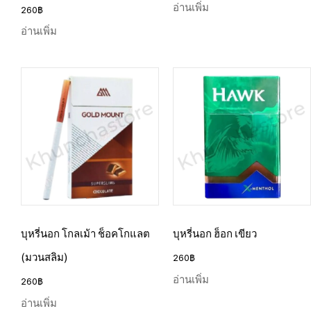
อ่านเพิ่ม
260
฿
อ่านเพิ่ม
บุหรี่นอก โกลเม้า ช็อคโกแลต
บุหรี่นอก ฮ็อก เขียว
(มวนสลิม)
260
฿
อ่านเพิ่ม
260
฿
อ่านเพิ่ม