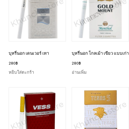
บุหรี่นอก เดนเวอร์ เทา
บุหรี่นอก โกลเม้า เขียว แบบเก่า
280
฿
280
฿
หยิบใส่ตะกร้า
อ่านเพิ่ม