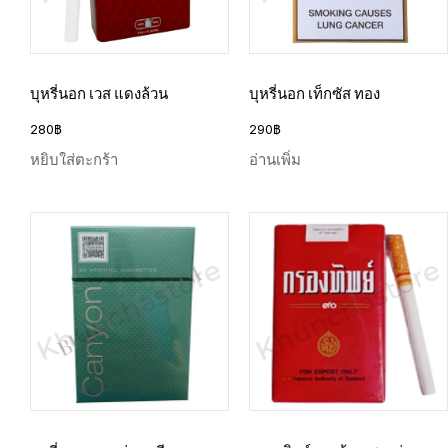
บุหรี่นอก เวส แดงล้วน
บุหรี่นอก เท็กซัส ทอง
280
฿
290
฿
หยิบใส่ตะกร้า
อ่านเพิ่ม