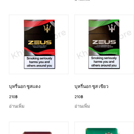
บุหรี่นอก ซูสแดง
บุหรี่นอก ซูส เขียว
210
฿
210
฿
อ่านเพิ่ม
อ่านเพิ่ม