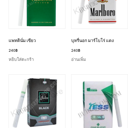
แพทตินั่ม เขียว
บุหรี่นอก มาร์โบโร่ แดง
240
฿
240
฿
หยิบใส่ตะกร้า
อ่านเพิ่ม