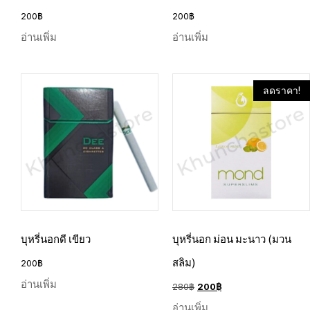
200
฿
200
฿
อ่านเพิ่ม
อ่านเพิ่ม
ลดราคา!
บุหรี่นอกดี เขียว
บุหรี่นอก ม่อน มะนาว (มวน
สลิม)
200
฿
อ่านเพิ่ม
280
฿
200
฿
อ่านเพิ่ม