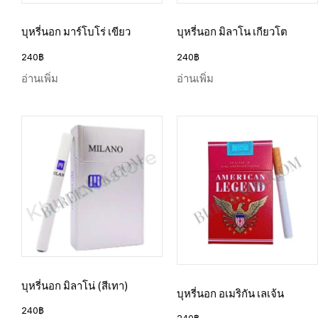
บุหรี่นอก มาร์โบโร่ เขียว
บุหรี่นอก มิลาโน เกียวโต
240
฿
240
฿
อ่านเพิ่ม
อ่านเพิ่ม
บุหรี่นอก มิลาโน่ (สีเทา)
บุหรี่นอก อเมริกัน เลเจ้น
240
฿