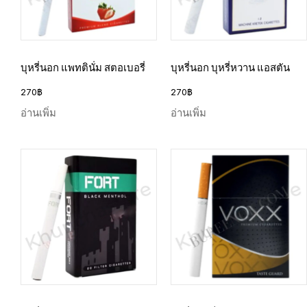
บุหรี่นอก แพทตินั่ม สตอเบอรี่
บุหรี่นอก บุหรี่หวาน แอสตัน
270
฿
270
฿
อ่านเพิ่ม
อ่านเพิ่ม