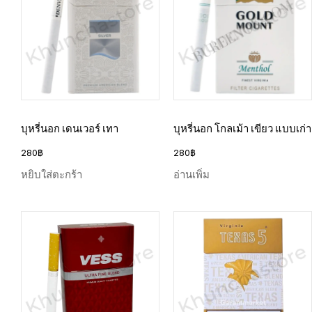
บุหรี่นอก เดนเวอร์ เทา
บุหรี่นอก โกลเม้า เขียว แบบเก่า
280
฿
280
฿
หยิบใส่ตะกร้า
อ่านเพิ่ม