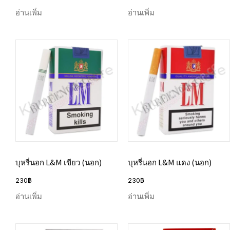
อ่านเพิ่ม
อ่านเพิ่ม
บุหรี่นอก L&M เขียว (นอก)
บุหรี่นอก L&M แดง (นอก)
230
฿
230
฿
อ่านเพิ่ม
อ่านเพิ่ม