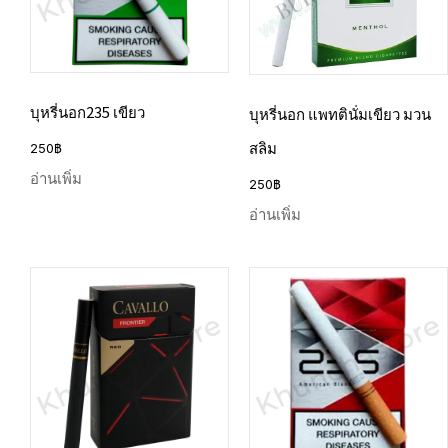
บุหรี่นอก235 เขียว
บุหรี่นอก แพทตินั่มเขียว มวน
สลิม
250
฿
อ่านเพิ่ม
250
฿
อ่านเพิ่ม