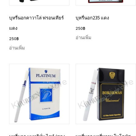
บุหรี่นอกคาวาโล่ ฟรอนเทียร์
บุหรี่นอก235 แดง
แดง
250
฿
อ่านเพิ่ม
250
฿
อ่านเพิ่ม